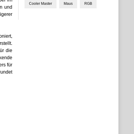
Cooler Master
Maus
RGB
en und
igerer
niert,
tellt.
ür die
ckende
rs für
rundet