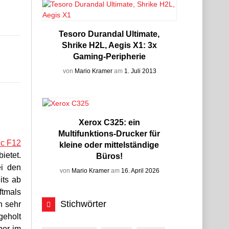
Tesoro Durandal Ultimate,
Shrike H2L, Aegis X1: 3x
Gaming-Peripherie
von
Mario Kramer
am
1. Juli 2013
Xerox C325: ein
Multifunktions-Drucker für
ic F12
kleine oder mittelständige
ietet.
Büros!
ei den
von
Mario Kramer
am
16. April 2026
its ab
ftmals
Stichwörter
h sehr
geholt
ber im