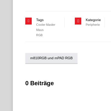
Tags
Kategorie
Cooler Master
Peripherie
Maus
RGB
m810RGB und mPAD RGB
0 Beiträge