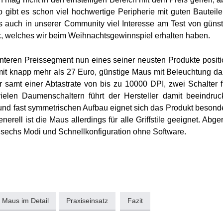
 gibt es schon viel hochwertige Peripherie mit guten Bauteil
 auch in unserer Community viel Interesse am Test von günst
ck, welches wir beim Weihnachtsgewinnspiel erhalten haben.
teren Preissegment nun eines seiner neusten Produkte positio
t knapp mehr als 27 Euro, günstige Maus mit Beleuchtung dars
 samt einer Abtastrate von bis zu 10000 DPI, zwei Schalter f
ielen Daumenschaltern führt der Hersteller damit beeindru
nd fast symmetrischen Aufbau eignet sich das Produkt besonde
ell ist die Maus allerdings für alle Griffstile geeignet. Abge
sechs Modi und Schnellkonfiguration ohne Software.
 Maus im Detail
Praxiseinsatz
Fazit