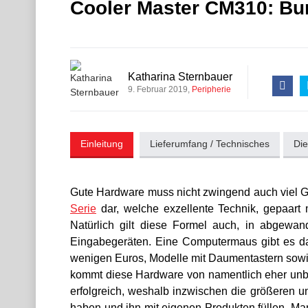
Cooler Master CM310: Bun
Katharina Sternbauer
9. Februar 2019
Peripherie
Einleitung
Lieferumfang / Technisches
Die
Gute Hardware muss nicht zwingend auch viel Gel
Serie
dar, welche exzellente Technik, gepaart 
Natürlich gilt diese Formel auch, in abgewan
Eingabegeräten. Eine Computermaus gibt es dah
wenigen Euros, Modelle mit Daumentastern sowie
kommt diese Hardware von namentlich eher unbe
erfolgreich, weshalb inzwischen die größeren u
haben und ihn mit eigenen Produkten füllen. Man