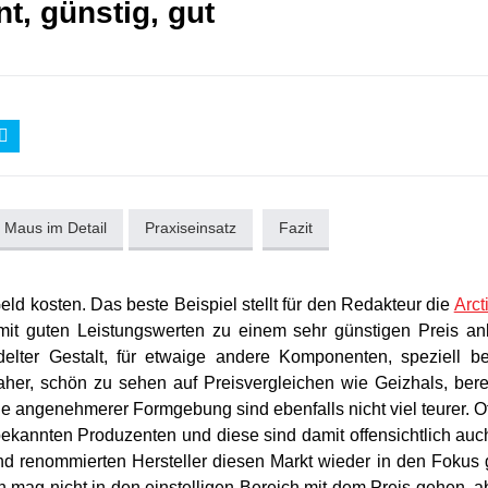
t, günstig, gut
 Maus im Detail
Praxiseinsatz
Fazit
d kosten. Das beste Beispiel stellt für den Redakteur die
Arct
mit guten Leistungswerten zu einem sehr günstigen Preis anb
delter Gestalt, für etwaige andere Komponenten, speziell b
er, schön zu sehen auf Preisvergleichen wie Geizhals, bere
 angenehmerer Formgebung sind ebenfalls nicht viel teurer. O
kannten Produzenten und diese sind damit offensichtlich auc
nd renommierten Hersteller diesen Markt wieder in den Fokus 
 mag nicht in den einstelligen Bereich mit dem Preis gehen, a