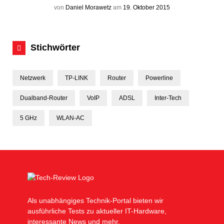
von
Daniel Morawetz
am
19. Oktober 2015
Stichwörter
Netzwerk
TP-LINK
Router
Powerline
Dualband-Router
VoIP
ADSL
Inter-Tech
5 GHz
WLAN-AC
Als unabhängiges Technik-Portal bieten wir
ausführliche Tests zu aktueller IT-Hardware,
interessante News und mehr.