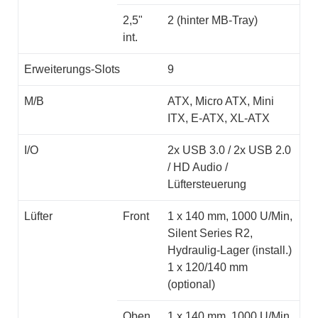
2,5"
2 (hinter MB-Tray)
int.
Erweiterungs-Slots
9
M/B
ATX, Micro ATX, Mini
ITX, E-ATX, XL-ATX
I/O
2x USB 3.0 / 2x USB 2.0
/ HD Audio /
Lüftersteuerung
Lüfter
Front
1 x 140 mm, 1000 U/Min,
Silent Series R2,
Hydraulig-Lager (install.)
1 x 120/140 mm
(optional)
Oben
1 x 140 mm, 1000 U/Min,