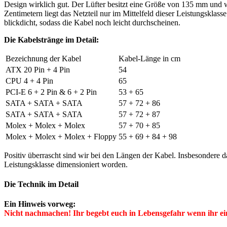
Design wirklich gut. Der Lüfter besitzt eine Größe von 135 mm und w
Zentimetern liegt das Netzteil nur im Mittelfeld dieser Leistungsklass
blickdicht, sodass die Kabel noch leicht durchscheinen.
Die Kabelstränge im Detail:
Bezeichnung der Kabel
Kabel-Länge in cm
ATX 20 Pin + 4 Pin
54
CPU 4 + 4 Pin
65
PCI-E 6 + 2 Pin & 6 + 2 Pin
53 + 65
SATA + SATA + SATA
57 + 72 + 86
SATA + SATA + SATA
57 + 72 + 87
Molex + Molex + Molex
57 + 70 + 85
Molex + Molex + Molex + Floppy
55 + 69 + 84 + 98
Positiv überrascht sind wir bei den Längen der Kabel. Insbesondere
Leistungsklasse dimensioniert worden.
Die Technik im Detail
Ein Hinweis vorweg:
Nicht nachmachen! Ihr begebt euch in Lebensgefahr wenn ihr ein 