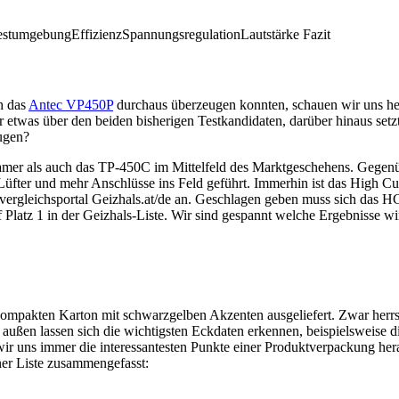
estumgebung
Effizienz
Spannungsregulation
Lautstärke
Fazit
h das
Antec VP450P
durchaus überzeugen konnten, schauen wir uns heu
etwas über den beiden bisherigen Testkandidaten, darüber hinaus setzt
ugen?
amer als auch das TP-450C im Mittelfeld des Marktgeschehens. Gegenü
ter und mehr Anschlüsse ins Feld geführt. Immerhin ist das High Cur
svergleichsportal Geizhals.at/de an. Geschlagen geben muss sich das HC
 Platz 1 in der Geizhals-Liste. Wir sind gespannt welche Ergebnisse wi
r kompakten Karton mit schwarzgelben Akzenten ausgeliefert. Zwar herr
ußen lassen sich die wichtigsten Eckdaten erkennen, beispielsweise 
r uns immer die interessantesten Punkte einer Produktverpackung herau
ner Liste zusammengefasst: