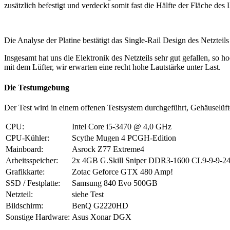
zusätzlich befestigt und verdeckt somit fast die Hälfte der Fläche de
Die Analyse der Platine bestätigt das Single-Rail Design des Netzteils (
Insgesamt hat uns die Elektronik des Netzteils sehr gut gefallen, so
mit dem Lüfter, wir erwarten eine recht hohe Lautstärke unter Last.
Die Testumgebung
Der Test wird in einem offenen Testsystem durchgeführt, Gehäuselüfte
CPU:
Intel Core i5-3470 @ 4,0 GHz
CPU-Kühler:
Scythe Mugen 4 PCGH-Edition
Mainboard:
Asrock Z77 Extreme4
Arbeitsspeicher:
2x 4GB G.Skill Sniper DDR3-1600 CL9-9-9-2
Grafikkarte:
Zotac Geforce GTX 480 Amp!
SSD / Festplatte:
Samsung 840 Evo 500GB
Netzteil:
siehe Test
Bildschirm:
BenQ G2220HD
Sonstige Hardware:
Asus Xonar DGX