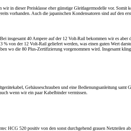
n wir in dieser Preisklasse eher günstige Gleitlagermodelle vor. Somi
eits vorhanden. Auch die japanischen Kondensatoren sind auf den erste
 Bei insgesamt 40 Ampere auf der 12 Volt-Rail bekommen wir es aber da
 von der 12 Volt-Rail geliefert werden, was einen guten Wert darstell
treiben wo die 80 Plus-Zertifizierung vorgenommen wird. Insgesamt klin
tgerätekabel, Gehäuseschrauben und eine Bedienungsanleitung samt Gar
, auch wenn wir ein paar Kabelbinder vermissen.
tec HCG 520 positiv von den sonst durchgehend grauen Netzteilen abse