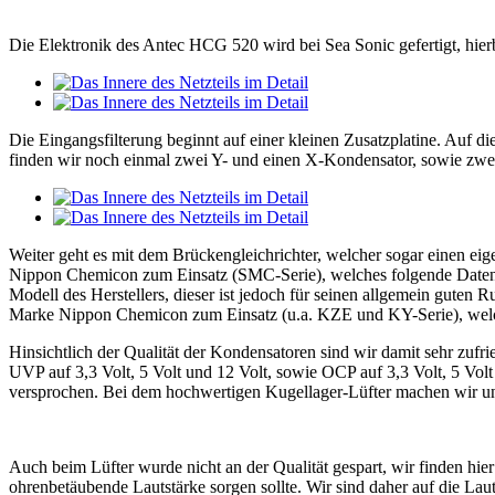
Die Elektronik des Antec HCG 520 wird bei Sea Sonic gefertigt, hie
Die Eingangsfilterung beginnt auf einer kleinen Zusatzplatine. Auf d
finden wir noch einmal zwei Y- und einen X-Kondensator, sowie zwe
Weiter geht es mit dem Brückengleichrichter, welcher sogar einen eig
Nippon Chemicon zum Einsatz (SMC-Serie), welches folgende Daten au
Modell des Herstellers, dieser ist jedoch für seinen allgemein gute
Marke Nippon Chemicon zum Einsatz (u.a. KZE und KY-Serie), welch
Hinsichtlich der Qualität der Kondensatoren sind wir damit sehr zufrie
UVP auf 3,3 Volt, 5 Volt und 12 Volt, sowie OCP auf 3,3 Volt, 5 Volt
versprochen. Bei dem hochwertigen Kugellager-Lüfter machen wir un
Auch beim Lüfter wurde nicht an der Qualität gespart, wir finden hie
ohrenbetäubende Lautstärke sorgen sollte. Wir sind daher auf die Lau