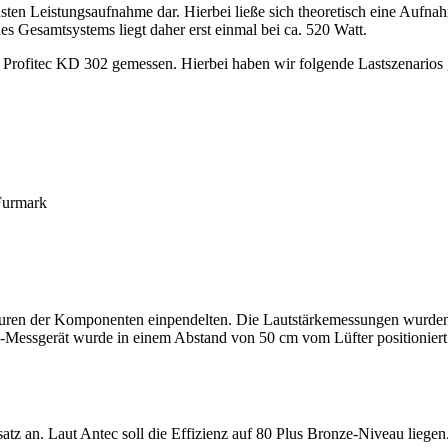
ten Leistungsaufnahme dar. Hierbei ließe sich theoretisch eine Aufnah
es Gesamtsystems liegt daher erst einmal bei ca. 520 Watt.
Profitec KD 302 gemessen. Hierbei haben wir folgende Lastszenarios g
Furmark
ren der Komponenten einpendelten. Die Lautstärkemessungen wurden m
el-Messgerät wurde in einem Abstand von 50 cm vom Lüfter positionier
tz an. Laut Antec soll die Effizienz auf 80 Plus Bronze-Niveau liegen