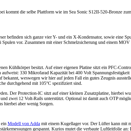
rbei kommt die selbe Plattform wie im Sea Sonic S12II-520-Bronze zum
ieser befinden sich ganze vier Y- und ein X-Kondensator, sowie eine Spu
i Spulen vor. Zusammen mit einer Schmelzsicherung und einem MOV ist 
enen Kühlkörper besitzt. Auf einer eigenen Platine sitzt ein PFC-Cont
fweist: 330 Mikrofarad Kapazität bei 400 Volt Spannungsfestigkeit un
n Ruf bekannt, weswegen wir hier auf jeden Fall ein gutes Zeugnis au
e durchgehend mit 105°C spezifiziert sind.
den. Der Protection-IC sitzt auf einer kleinen Zusatzplatine, hierbei w
 und zwei 12 Volt-Rails unterstützt. Optional ist damit auch OTP mögli
s hierbei aber wenig Sorgen.
r ein
Modell von Adda
mit einem Kugellager vor. Der Lüfter kann mit 
tstärkemessungen gespannt. Kurios mutet die verbaute Luftleitfolie an: