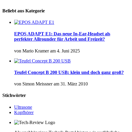
Beliebt aus Kategorie
EPOS ADAPT E1: Das neue In-Ear-Headset als
perfekter Allrounder für Arbeit und Freizeit?
von
Mario Kramer
am
4. Juni 2025
Teufel Concept B 200 USB: klein und doch ganz groß?
von
Simon Meissner
am
31. März 2010
Stichwörter
Ultrasone
Kopfhörer