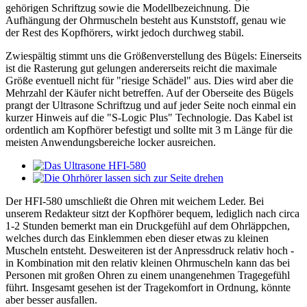
gehörigen Schriftzug sowie die Modellbezeichnung. Die
Aufhängung der Ohrmuscheln besteht aus Kunststoff, genau wie
der Rest des Kopfhörers, wirkt jedoch durchweg stabil.
Zwiespältig stimmt uns die Größenverstellung des Bügels: Einerseits
ist die Rasterung gut gelungen andererseits reicht die maximale
Größe eventuell nicht für "riesige Schädel" aus. Dies wird aber die
Mehrzahl der Käufer nicht betreffen. Auf der Oberseite des Bügels
prangt der Ultrasone Schriftzug und auf jeder Seite noch einmal ein
kurzer Hinweis auf die "S-Logic Plus" Technologie. Das Kabel ist
ordentlich am Kopfhörer befestigt und sollte mit 3 m Länge für die
meisten Anwendungsbereiche locker ausreichen.
Der HFI-580 umschließt die Ohren mit weichem Leder. Bei
unserem Redakteur sitzt der Kopfhörer bequem, lediglich nach circa
1-2 Stunden bemerkt man ein Druckgefühl auf dem Ohrläppchen,
welches durch das Einklemmen eben dieser etwas zu kleinen
Muscheln entsteht. Desweiteren ist der Anpressdruck relativ hoch -
in Kombination mit den relativ kleinen Ohrmuscheln kann das bei
Personen mit großen Ohren zu einem unangenehmen Tragegefühl
führt. Insgesamt gesehen ist der Tragekomfort in Ordnung, könnte
aber besser ausfallen.