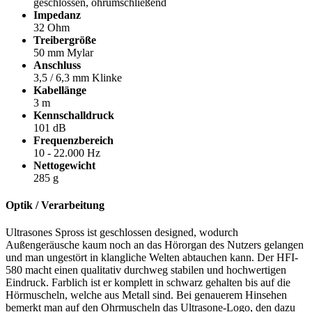
geschlossen, ohrumschließend
Impedanz
32 Ohm
Treibergröße
50 mm Mylar
Anschluss
3,5 / 6,3 mm Klinke
Kabellänge
3 m
Kennschalldruck
101 dB
Frequenzbereich
10 - 22.000 Hz
Nettogewicht
285 g
Optik / Verarbeitung
Ultrasones Spross ist geschlossen designed, wodurch
Außengeräusche kaum noch an das Hörorgan des Nutzers gelangen
und man ungestört in klangliche Welten abtauchen kann. Der HFI-
580 macht einen qualitativ durchweg stabilen und hochwertigen
Eindruck. Farblich ist er komplett in schwarz gehalten bis auf die
Hörmuscheln, welche aus Metall sind. Bei genauerem Hinsehen
bemerkt man auf den Ohrmuscheln das Ultrasone-Logo, den dazu