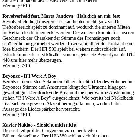
auf die Intonation des Liedes versucht zu fixieren.
Wertung: 9/10
Revolverheld feat. Marta Jandova - Halt dich an mir fest
Revolverheld liegt unserem Testkandidaten nicht ganz so. Der
Tieftonbereich spielt zu dominant auf, wodurch die unteren Mitten
im Refrain leicht überdeckt werden. Desweiteren könnte für unseren
Geschmack der Charakter der Stimme des Frontsängers noch
schöner herausgearbeitet werden. Insgesamt klingt der Proband eine
Idee blechern. Der HFI-580 spielt bei weitem nicht schlecht auf,
jedoch konnte der erst kürzlich von uns getestete Beyerdynamic DT-
440 uns hier mehr überzeugen.
Wertung: 7/10
Beyonce - If I Were A Boy
Bereits in den ersten Sekunden fällt ein leicht fehlendes Volumen in
Beyonces Stimme auf. Ansonsten klingt der Ultrasone hingegen
gewohnt gut. Der druckvolle Bass und die eher warme Abstimmung
stehen "If I Were A Boy" ausgezeichnet. Wie bereits bei Nickelback
lässt sich eine gewisse Akzentuierung erkennen, wodurch die
Aussage des Liedes stärker hervorsticht.
Wertung: 9/10
Xavier Naidoo - Sie sieht mich nicht
Dieses Lied profitiert ungemein von einer breiten
Bühnendarstellung. Der HFI-580 schlägt sich für einen