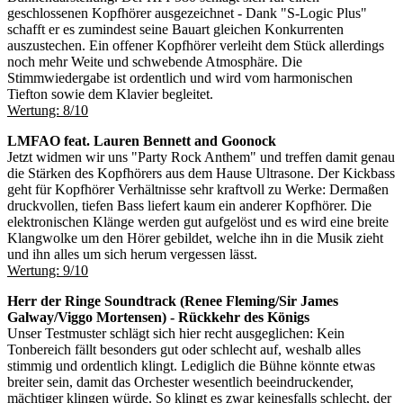
geschlossenen Kopfhörer ausgezeichnet - Dank "S-Logic Plus"
schafft er es zumindest seine Bauart gleichen Konkurrenten
auszustechen. Ein offener Kopfhörer verleiht dem Stück allerdings
noch mehr Weite und schwebende Atmosphäre. Die
Stimmwiedergabe ist ordentlich und wird vom harmonischen
Tiefton sowie dem Klavier begleitet.
Wertung: 8/10
LMFAO feat. Lauren Bennett and Goonock
Jetzt widmen wir uns "Party Rock Anthem" und treffen damit genau
die Stärken des Kopfhörers aus dem Hause Ultrasone. Der Kickbass
geht für Kopfhörer Verhältnisse sehr kraftvoll zu Werke: Dermaßen
druckvollen, tiefen Bass liefert kaum ein anderer Kopfhörer. Die
elektronischen Klänge werden gut aufgelöst und es wird eine breite
Klangwolke um den Hörer gebildet, welche ihn in die Musik zieht
und ihn alles um sich herum vergessen lässt.
Wertung: 9/10
Herr der Ringe Soundtrack (Renee Fleming/Sir James
Galway/Viggo Mortensen) - Rückkehr des Königs
Unser Testmuster schlägt sich hier recht ausgeglichen: Kein
Tonbereich fällt besonders gut oder schlecht auf, weshalb alles
stimmig und ordentlich klingt. Lediglich die Bühne könnte etwas
breiter sein, damit das Orchester wesentlich beeindruckender,
mächtiger klingen würde. So klingt es zwar keinesfalls schlecht, der