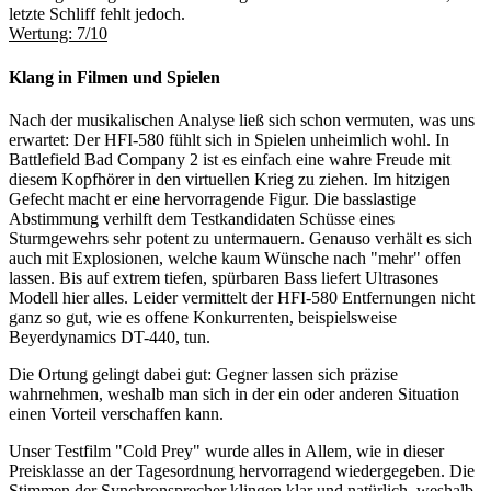
letzte Schliff fehlt jedoch.
Wertung: 7/10
Klang in Filmen und Spielen
Nach der musikalischen Analyse ließ sich schon vermuten, was uns
erwartet: Der HFI-580 fühlt sich in Spielen unheimlich wohl. In
Battlefield Bad Company 2 ist es einfach eine wahre Freude mit
diesem Kopfhörer in den virtuellen Krieg zu ziehen. Im hitzigen
Gefecht macht er eine hervorragende Figur. Die basslastige
Abstimmung verhilft dem Testkandidaten Schüsse eines
Sturmgewehrs sehr potent zu untermauern. Genauso verhält es sich
auch mit Explosionen, welche kaum Wünsche nach "mehr" offen
lassen. Bis auf extrem tiefen, spürbaren Bass liefert Ultrasones
Modell hier alles. Leider vermittelt der HFI-580 Entfernungen nicht
ganz so gut, wie es offene Konkurrenten, beispielsweise
Beyerdynamics DT-440, tun.
Die Ortung gelingt dabei gut: Gegner lassen sich präzise
wahrnehmen, weshalb man sich in der ein oder anderen Situation
einen Vorteil verschaffen kann.
Unser Testfilm "Cold Prey" wurde alles in Allem, wie in dieser
Preisklasse an der Tagesordnung hervorragend wiedergegeben. Die
Stimmen der Synchronsprecher klingen klar und natürlich, weshalb