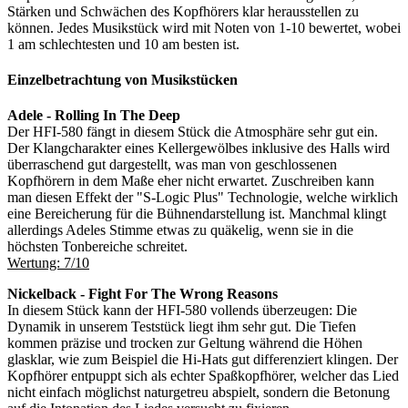
Stärken und Schwächen des Kopfhörers klar herausstellen zu
können. Jedes Musikstück wird mit Noten von 1-10 bewertet, wobei
1 am schlechtesten und 10 am besten ist.
Einzelbetrachtung von Musikstücken
Adele - Rolling In The Deep
Der HFI-580 fängt in diesem Stück die Atmosphäre sehr gut ein.
Der Klangcharakter eines Kellergewölbes inklusive des Halls wird
überraschend gut dargestellt, was man von geschlossenen
Kopfhörern in dem Maße eher nicht erwartet. Zuschreiben kann
man diesen Effekt der "S-Logic Plus" Technologie, welche wirklich
eine Bereicherung für die Bühnendarstellung ist. Manchmal klingt
allerdings Adeles Stimme etwas zu quäkelig, wenn sie in die
höchsten Tonbereiche schreitet.
Wertung: 7/10
Nickelback - Fight For The Wrong Reasons
In diesem Stück kann der HFI-580 vollends überzeugen: Die
Dynamik in unserem Teststück liegt ihm sehr gut. Die Tiefen
kommen präzise und trocken zur Geltung während die Höhen
glasklar, wie zum Beispiel die Hi-Hats gut differenziert klingen. Der
Kopfhörer entpuppt sich als echter Spaßkopfhörer, welcher das Lied
nicht einfach möglichst naturgetreu abspielt, sondern die Betonung