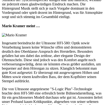
sie jederzeit einen glaubwürdigen Eindruck machen. Die
Hintergrund Musik stellt sich je nach Vorgabe dominant in den
Vordergrund oder spielt dezent im Hintergrund, was für Atmosphäre
sorgt und sich stimmig ins Gesamtbild einfügt.
Mario Kramer meint …
Insgesamt beeindruckt der Ultrasone HFI-580: Optik sowie
Verarbeitung lassen keine Wünsche offen und demonstrieren
deutlich den Oberklasse-Anspruch des Herstellers. Besonders
gefallen hat uns dabei das zeitlose, aber elegante Design der
Ohrmuscheln. Diese sind jedoch was den Komfort angeht noch
verbesserungswürdig, denn sie könnten etwas größer ausfallen, um
bequemer auf dem Hörorgan zu sitzen. Klanglich bekommt man
gute Kost aufgesetzt: Er überzeugt mit ausgewogenen Höhen und
Mitten sowie einem kraftvollen Bass, der dem Kopfhörer seinen
Stempel aufdrückt.
Die von Ultrasone angepriesene "S-Logic Plus"-Technologie
brachte dem HFI-580 eine erfreulich breite Bühnendarstellung, was
für ein geschlossenes Modell durchaus sehr gut ist. Ansonsten liefert
unser Proband kaum Kritikpunkte, abgesehen von seiner seltenen