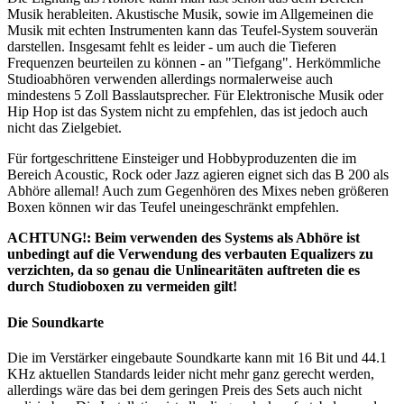
Musik herableiten. Akustische Musik, sowie im Allgemeinen die
Musik mit echten Instrumenten kann das Teufel-System souverän
darstellen. Insgesamt fehlt es leider - um auch die Tieferen
Frequenzen beurteilen zu können - an "Tiefgang". Herkömmliche
Studioabhören verwenden allerdings normalerweise auch
mindestens 5 Zoll Basslautsprecher. Für Elektronische Musik oder
Hip Hop ist das System nicht zu empfehlen, das ist jedoch auch
nicht das Zielgebiet.
Für fortgeschrittene Einsteiger und Hobbyproduzenten die im
Bereich Acoustic, Rock oder Jazz agieren eignet sich das B 200 als
Abhöre allemal! Auch zum Gegenhören des Mixes neben größeren
Boxen können wir das Teufel uneingeschränkt empfehlen.
ACHTUNG!: Beim verwenden des Systems als Abhöre ist
unbedingt auf die Verwendung des verbauten Equalizers zu
verzichten, da so genau die Unlinearitäten auftreten die es
durch Studioboxen zu vermeiden gilt!
Die Soundkarte
Die im Verstärker eingebaute Soundkarte kann mit 16 Bit und 44.1
KHz aktuellen Standards leider nicht mehr ganz gerecht werden,
allerdings wäre das bei dem geringen Preis des Sets auch nicht