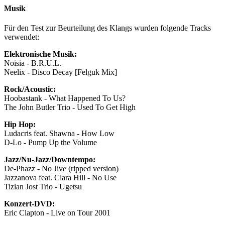
Musik
Für den Test zur Beurteilung des Klangs wurden folgende Tracks
verwendet:
Elektronische Musik:
Noisia - B.R.U.L.
Neelix - Disco Decay [Felguk Mix]
Rock/Acoustic:
Hoobastank - What Happened To Us?
The John Butler Trio - Used To Get High
Hip Hop:
Ludacris feat. Shawna - How Low
D-Lo - Pump Up the Volume
Jazz/Nu-Jazz/Downtempo:
De-Phazz - No Jive (ripped version)
Jazzanova feat. Clara Hill - No Use
Tizian Jost Trio - Ugetsu
Konzert-DVD:
Eric Clapton - Live on Tour 2001