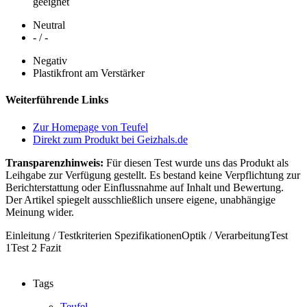
geeignet
Neutral
- / -
Negativ
Plastikfront am Verstärker
Weiterführende Links
Zur Homepage von Teufel
Direkt zum Produkt bei Geizhals.de
Transparenzhinweis:
Für diesen Test wurde uns das Produkt als
Leihgabe zur Verfügung gestellt. Es bestand keine Verpflichtung zur
Berichterstattung oder Einflussnahme auf Inhalt und Bewertung.
Der Artikel spiegelt ausschließlich unsere eigene, unabhängige
Meinung wider.
Einleitung / Testkriterien
Spezifikationen
Optik / Verarbeitung
Test
1
Test 2
Fazit
Tags
Teufel