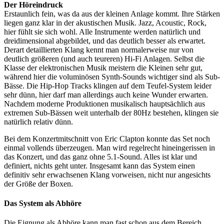
Der Höreindruck
Erstaunlich fein, was da aus der kleinen Anlage kommt. Ihre Stärken
liegen ganz klar in der akustischen Musik. Jazz, Acoustic, Rock,
hier fühlt sie sich wohl. Alle Instrumente werden natürlich und
dreidimensional abgebildet, und das deutlich besser als erwartet.
Derart detaillierten Klang kennt man normalerweise nur von
deutlich größeren (und auch teureren) Hi-Fi Anlagen. Selbst die
Klasse der elektronischen Musik meistern die Kleinen sehr gut,
während hier die voluminösen Synth-Sounds wichtiger sind als Sub-
Bässe. Die Hip-Hop Tracks klingen auf dem Teufel-System leider
sehr dünn, hier darf man allerdings auch keine Wunder erwarten.
Nachdem moderne Produktionen musikalisch hauptsächlich aus
extremen Sub-Bässen weit unterhalb der 80Hz bestehen, klingen sie
natürlich relativ dünn.
Bei dem Konzertmitschnitt von Eric Clapton konnte das Set noch
einmal vollends überzeugen. Man wird regelrecht hineingerissen in
das Konzert, und das ganz ohne 5.1-Sound. Alles ist klar und
definiert, nichts geht unter. Insgesamt kann das System einen
definitiv sehr erwachsenen Klang vorweisen, nicht nur angesichts
der Größe der Boxen.
Das System als Abhöre
Die Eignung als Abhöre kann man fast schon aus dem Bereich