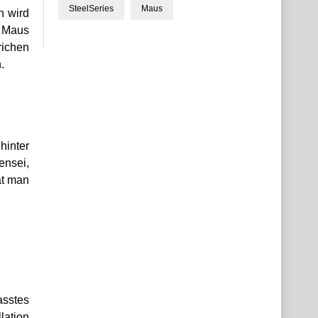
SteelSeries
Maus
n wird
r Maus
richen
.
hinter
ensei,
at man
asstes
ation