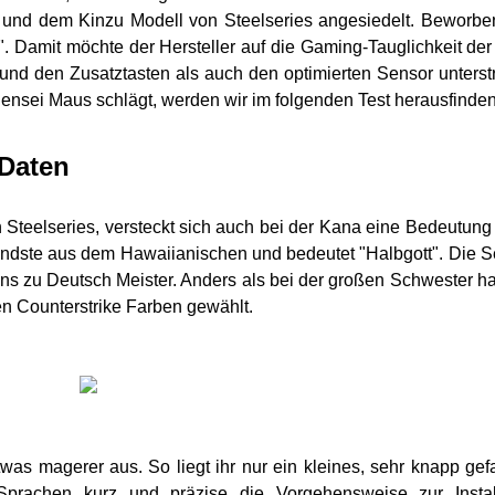
 und dem Kinzu Modell von Steelseries angesiedelt. Beworbe
 Damit möchte der Hersteller auf die Gaming-Tauglichkeit de
 und den Zusatztasten als auch den optimierten Sensor unterst
ensei Maus schlägt, werden wir im folgenden Test herausfinden
 Daten
 Steelseries, versteckt sich auch bei der Kana eine Bedeutung 
dste aus dem Hawaiianischen und bedeutet "Halbgott". Die S
ens zu Deutsch Meister. Anders als bei der großen Schwester h
en Counterstrike Farben gewählt.
was magerer aus. So liegt ihr nur ein kleines, sehr knapp gef
prachen kurz und präzise die Vorgehensweise zur Install