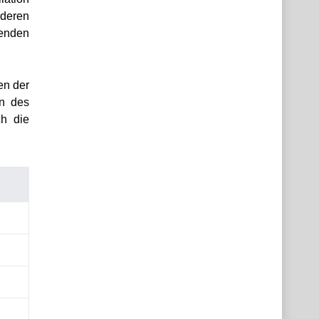
nderen
henden
en der
en des
ch die