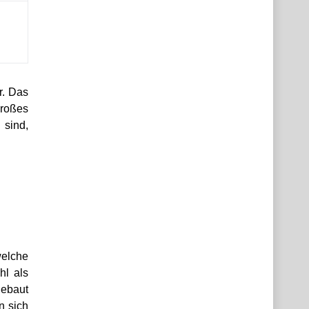
r. Das
roßes
 sind,
welche
hl als
gebaut
n sich