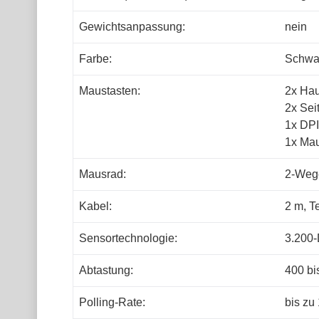
Gewichtsanpassung:
nein
Farbe:
Schwar
Maustasten:
2x Hau
2x Sei
1x DPI
1x Mau
Mausrad:
2-Wege
Kabel:
2 m, T
Sensortechnologie:
3.200-
Abtastung:
400 bi
Polling-Rate:
bis zu