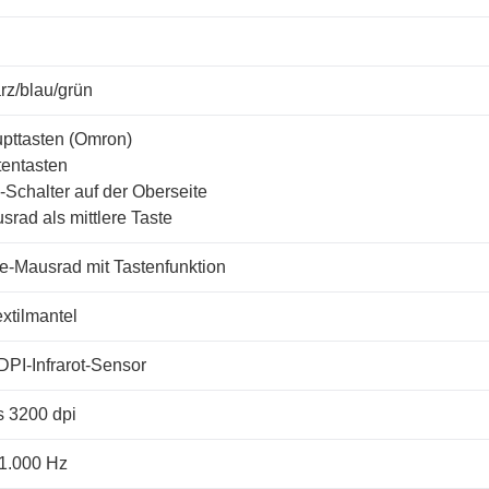
z/blau/grün
pttasten (Omron)
tentasten
-Schalter auf der Oberseite
srad als mittlere Taste
-Mausrad mit Tastenfunktion
extilmantel
DPI-Infrarot-Sensor
s 3200 dpi
 1.000 Hz