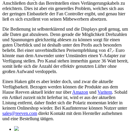
Anschließen durch das Bereitstellen eines Verlängerungskabels zu
erleichtern. Dies ist aber ein generelles Problem, welches sich aus
der geringen Einbautiefe der Fan Controller ergibt, und genau hier
ließ es sich exzellent von seinen Mitbewerbern absetzen.
Die Bedienung ist selbsterklärend und die Displays groß genug, um
alle Daten gut abzulesen. Denn gerade die Möglichkeit Drehzahlen
und Spannungen gleichzeitig ablesen zu können sorgt für einen
guten Überblick und ist deshalb unter den Profis auch besonders
beliebt. Bei einer unverbindlichen Preisempfehlung von 47,- Euro
könnte man dem Anwender unter Umständen einen Y-Adapter zur
Verfügung stellen. Pro Kanal stehen immerhin ganze 36 Watt bereit,
somit ließe sich die Anzahl der effektiv genutzten Lüfter ohne
großen Aufwand verdoppeln.
Einen Haken gibt es aber leider doch, und zwar die aktuelle
Verfügbarkeit. Bezogen werden können die Produkte aus dem
Hause Reeven aktuell leider nur über
Amazon
und
Varitem
. Sobald
ein Artikel zurzeit nicht lieferbar ist, wird er aus der aktuellen
Listung entfernt, daher findet sich die Polariz momentan leider in
keinem Onlineshop wieder. Bei Kaufinteresse können Nutzer unter
sales@reeven.com
direkt Kontakt mit dem Hersteller aufnehmen
und eine Bestellung tätigen.