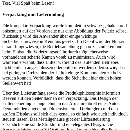
Test. Viel Spaß beim Lesen!
Verpackung und Lieferumfang
Die kompakte Verpackung wurde komplett in schwarz gehalten und
präsentiert auf der Vorderseite nur eine Abbildung der Polariz selbst.
Rückseitig wird der Anwender über einige wichtige
Sicherheitshinweise in Kenntnis gesetzt. Im Detail wird der Nutzer
darauf hingewiesen, die Betriebsanleitung genau zu studieren und
beim Einbau die Verletzungsgefahr durch möglicherweise
vorhandenen scharfe Kanten vorab zu minimieren. Auch wird
warnend erwähnt, dass Lüfter während des laufenden Betriebes
nicht einfach angeschlossen oder entfernt werden sollen sowie, dass
bei geringen Drehzahlen der Lüfter einige Komponenten zu heiß
werden können. Vorbildlich, dass die Sicherheit hier einen hohen
Stellenwert hat!
Über den Lieferumfang sowie die Produktphilosophie informiert
Reeven auf den Seitenflächen der Verpackung. Das Design der
Lüftersteuerung ist angelehnt an das Armaturenbrett eines Autos.
Denn mit den angenehm Dimensionierten Drehreglern und den
großen Displays soll sich alles genau so einfach wie auch individuell
steuern lassen. Das Metallgehäuse gibt der Lüftersteuerung
zusätzlich eine solide Struktur und ein elegantes Design. Die
Ausgangsleistung von 30 Watt pro Kanal wurde hier allerdings