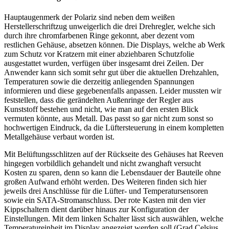
Hauptaugenmerk der Polariz sind neben dem weißen
Herstellerschriftzug unweigerlich die drei Drehregler, welche sich
durch ihre chromfarbenen Ringe gekonnt, aber dezent vom
restlichen Gehäuse, absetzen können. Die Displays, welche ab Werk
zum Schutz vor Kratzern mit einer abziehbaren Schutzfolie
ausgestattet wurden, verfügen über insgesamt drei Zeilen. Der
Anwender kann sich somit sehr gut über die aktuellen Drehzahlen,
Temperaturen sowie die derzeitig anliegenden Spannungen
informieren und diese gegebenenfalls anpassen. Leider mussten wir
feststellen, dass die gerändelten Außenringe der Regler aus
Kunststoff bestehen und nicht, wie man auf den ersten Blick
vermuten könnte, aus Metall. Das passt so gar nicht zum sonst so
hochwertigen Eindruck, da die Lüftersteuerung in einem kompletten
Metallgehäuse verbaut worden ist.
Mit Belüftungsschlitzen auf der Rückseite des Gehäuses hat Reeven
hingegen vorbildlich gehandelt und nicht zwanghaft versucht
Kosten zu sparen, denn so kann die Lebensdauer der Bauteile ohne
großen Aufwand erhöht werden. Des Weiteren finden sich hier
jeweils drei Anschlüsse für die Lüfter- und Temperatursensoren
sowie ein SATA-Stromanschluss. Der rote Kasten mit den vier
Kippschaltern dient darüber hinaus zur Konfiguration der
Einstellungen. Mit dem linken Schalter lässt sich auswählen, welche
Temperatureinheit im Display angezeigt werden soll (Grad Celsius