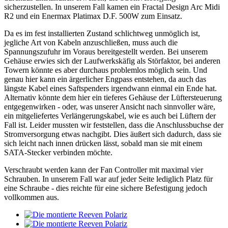
sicherzustellen. In unserem Fall kamen ein Fractal Design Arc Midi
R2 und ein Enermax Platimax D.F. 500W zum Einsatz.
Da es im fest installierten Zustand schlichtweg unmöglich ist,
jegliche Art von Kabeln anzuschließen, muss auch die
Spannungszufuhr im Voraus bereitgestellt werden. Bei unserem
Gehäuse erwies sich der Laufwerkskäfig als Störfaktor, bei anderen
Towern könnte es aber durchaus problemlos möglich sein. Und
genau hier kann ein ärgerlicher Engpass entstehen, da auch das
längste Kabel eines Saftspenders irgendwann einmal ein Ende hat.
Alternativ könnte dem hier ein tieferes Gehäuse der Lüftersteuerung
entgegenwirken - oder, was unserer Ansicht nach sinnvoller wäre,
ein mitgeliefertes Verlängerungskabel, wie es auch bei Lüftern der
Fall ist. Leider mussten wir feststellen, dass die Anschlussbuchse der
Stromversorgung etwas nachgibt. Dies äußert sich dadurch, dass sie
sich leicht nach innen drücken lässt, sobald man sie mit einem
SATA-Stecker verbinden möchte.
Verschraubt werden kann der Fan Controller mit maximal vier
Schrauben. In unserem Fall war auf jeder Seite lediglich Platz für
eine Schraube - dies reichte für eine sichere Befestigung jedoch
vollkommen aus.