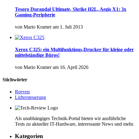
Tesoro Durandal Ultimate, Shrike H2L, Aegis X1: 3x
Gaming-Peripherie
von
Mario Kramer
am
1. Juli 2013
Xerox C325: ein Multifunktions-Drucker für kleine oder
mittelständige Büros!
von
Mario Kramer
am
16. April 2026
Stichwörter
Reeven
Lüftersteuerung
Als unabhängiges Technik-Portal bieten wir ausführliche
Tests zu aktueller IT-Hardware, interessante News und mehr.
Kategorien