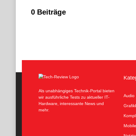
0 Beiträge
Kate
Als unabhängiges Technik-Portal bieten
Audio
wir ausführliche Tests zu aktueller IT-
Hardware, interessante News und
Grafik
mehr.
Kompl
Mobil
Netzte