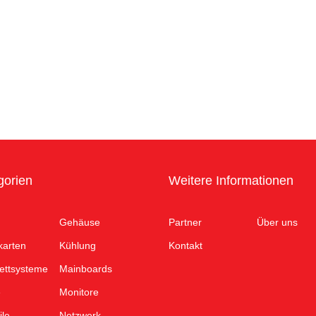
gorien
Weitere Informationen
Gehäuse
Partner
Über uns
karten
Kühlung
Kontakt
ettsysteme
Mainboards
e
Monitore
ile
Netzwerk