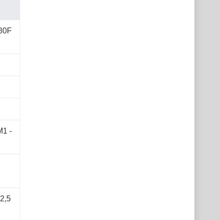
80F
1 -
02,5