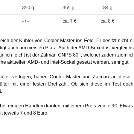
350 g
355 g
184 g
- / -
ca. 7 €
ca. 8 €
ich der Kühler von Cooler Master ins Feld. Er besitzt nicht n
ötigt auch am meisten Platz. Auch der AMD-Boxed ist vergleich
unlich leicht ist der Zalman CNPS 80F, welcher zudem ziemlich
iche aktuellen AMD- und Intel-Sockel gesetzt werden, sehr gut!
ter verfügen, haben Cooler Master und Zalman an dieser 
fter mit einer festen Drehzahl. Ob sich diese im Test doc
t.
bei einigen Händlern kaufen, mit einem Preis von je 3€. Etwas 
t jeweils 7 und 8 Euro.