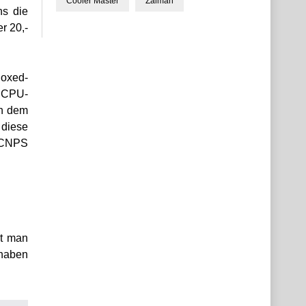
Cooler Master
Zalman
ns die
r 20,-
Boxed-
n CPU-
In dem
 diese
n CNPS
et man
 haben