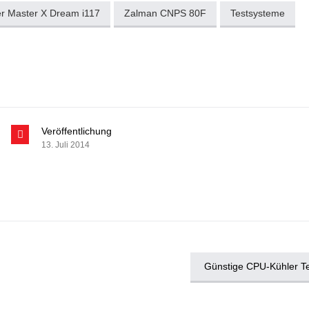
r Master X Dream i117
Zalman CNPS 80F
Testsysteme
Veröffentlichung
13. Juli 2014
Günstige CPU-Kühler Te