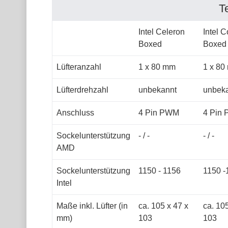
T
Intel Celeron
Intel C
Boxed
Boxed
Lüfteranzahl
1 x 80 mm
1 x 80
Lüfterdrehzahl
unbekannt
unbek
Anschluss
4 Pin PWM
4 Pin
Sockelunterstützung
- / -
- / -
AMD
Sockelunterstützung
1150 - 1156
1150 -
Intel
Maße inkl. Lüfter (in
ca. 105 x 47 x
ca. 105
mm)
103
103