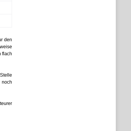
ur den
sweise
 flach
Stelle
h noch
teurer