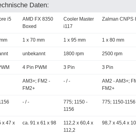
echnische Daten:
ore i5
AMD FX 8350
Cooler Master
Zalman CNPS 
Boxed
i117
 mm
1 x 70 mm
1 x 95 mm
1 x 80 mm
annt
unbekannt
1800 rpm
2500 rpm
 PWM
4 Pin PWM
3 Pin
3 Pin
AM3+; FM2 -
- / -
AM2 - AM3+; FM
FM2+
FM2+
1156
- / -
775; 1150 -
775; 1150-1156
1156
 x 47 x
ca. 91 x 61 x 98
112,2 x 60,4 x
98,7 x 45,4 x 1
112,2