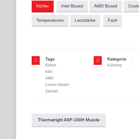
Kühler
Intel Boxed
AMD Boxed
Coole
Temperaturen
Lautstärke
Fazit
Tags
Kategorie
Kühler
Kühlung
Intel
AMD
Cooler Master
Zalman
Thermalright AXP-100H Muscle