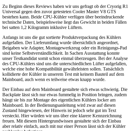
Zu Beginn dieses Reviews haben wir uns gefragt ob der Cryorig R1
Universal gegen den zuvor getesteten Cooler Master V8 GTS
bestehen kann. Beide CPU-Kühler verfügen über beeindruckende
technische Daten, beispielsweise liegt das Gewicht in beiden Fällen
bei satten 1,2 Kilogramm inklusive Lüftern.
Anfangs ist uns die gut sortierte Produktverpackung des Kühlers
aufgefallen. Der Lieferumfang wurde übersichtlich angeordnet,
Beigaben wie Adapter, Montagewerkzeug oder ein Reinigungs-Pad
sind keine Selbstverständlichkeit. In Sachen Ausstattung konnte
unser Testkandidat somit schon einmal überzeugen. Bei der Analyse
des CPU-Kühlers sind uns die unterschiedlichen Lüfter aufgefallen,
welche eine hohe Kompatibilität gewährleisten sollen. Tatsächlich
kollidierte der Kühler in unserem Test mit keinem Bauteil auf dem
Mainboard, auch wenn es teilweise etwas knapp wurde.
Der Einbau auf dem Mainboard gestaltete sich etwas schwierig. Die
Backplate lässt sich nur etwas fummelig in Position bringen, zudem
hängt sie bis zur Montage des eigentlichen Kühlers locker am
Mainboard. In der Bedienungsanleitung wird zwar auf diesen
Zustand hingewiesen, der Hinweis ist jedoch sehr gut im Text
versteckt. Hier würden wir uns über eine klarere Kennzeichnung
freuen. Mit diesem Hintergrundwissen gestaltete sich der Einbau
aber relativ einfach, auch mit nur einer Person lässt sich der Kühler