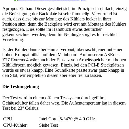
Apropos Einbau: Dieser gestaltet sich im Prinzip sehr einfach, einzig
die Befestigung der Backplate ist sehr fummelig. Verwirrend ist
auch, dass diese bis zur Montage des Kühlers locker in ihrer
Position sitzt, denn die Backplate wird erst mit Montage des Kühlers
festgezogen. Dies sollte im Handbuch etwas deutlicher
gekennzeichnet werden, denn für Neulinge sorgt es für reichlich
Verwirrung.
Ist der Kühler dann aber einmal verbaut, überrascht jener mit einer
hohen Kompatibilität auf dem Mainboard. Auf unserem ASRock
Z77 Extreme4 wäre auch der Einsatz von Arbeitsspeicher mit hohen
Kühlkörpern möglich gewesen. Einzig bei den PCI-E Steckplätzen
wurde es etwas knapp. Eine Soundkarte passte zwar ganz knapp in
den Slot, wir empfehlen diesen aber eher frei zu lassen.
Die Testumgebung
Der Test wird in einem offenen Testsystem durchgeführt,
Gehäuselüfter fallen daher weg. Die Außentemperatur lag in diesem
Test bei 23° Celsius.
CPU:
Intel Core i5-3470 @ 4,0 GHz
CPU-Kühler:
Siehe Test