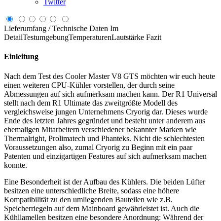
Twitter
Lieferumfang / Technische Daten
Im
Detail
Testumgebung
Temperaturen
Lautstärke
Fazit
Einleitung
Nach dem Test des Cooler Master V8 GTS möchten wir euch heute
einen weiteren CPU-Kühler vorstellen, der durch seine
Abmessungen auf sich aufmerksam machen kann. Der R1 Universal
stellt nach dem R1 Ultimate das zweitgrößte Modell des
vergleichsweise jungen Unternehmens Cryorig dar. Dieses wurde
Ende des letzten Jahres gegründet und besteht unter anderem aus
ehemaligen Mitarbeitern verschiedener bekannter Marken wie
Thermalright, Prolimatech und Phanteks. Nicht die schlechtesten
Voraussetzungen also, zumal Cryorig zu Beginn mit ein paar
Patenten und einzigartigen Features auf sich aufmerksam machen
konnte.
Eine Besonderheit ist der Aufbau des Kühlers. Die beiden Lüfter
besitzen eine unterschiedliche Breite, sodass eine höhere
Kompatibilität zu den umliegenden Bauteilen wie z.B.
Speicherriegeln auf dem Mainboard gewährleistet ist. Auch die
Kühllamellen besitzen eine besondere Anordnung: Während der