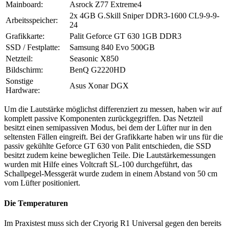
Mainboard:
Asrock Z77 Extreme4
2x 4GB G.Skill Sniper DDR3-1600 CL9-9-9-
Arbeitsspeicher:
24
Grafikkarte:
Palit Geforce GT 630 1GB DDR3
SSD / Festplatte:
Samsung 840 Evo 500GB
Netzteil:
Seasonic X850
Bildschirm:
BenQ G2220HD
Sonstige
Asus Xonar DGX
Hardware:
Um die Lautstärke möglichst differenziert zu messen, haben wir auf
komplett passive Komponenten zurückgegriffen. Das Netzteil
besitzt einen semipassiven Modus, bei dem der Lüfter nur in den
seltensten Fällen eingreift. Bei der Grafikkarte haben wir uns für die
passiv gekühlte Geforce GT 630 von Palit entschieden, die SSD
besitzt zudem keine beweglichen Teile. Die Lautstärkemessungen
wurden mit Hilfe eines Voltcraft SL-100 durchgeführt, das
Schallpegel-Messgerät wurde zudem in einem Abstand von 50 cm
vom Lüfter positioniert.
Die Temperaturen
Im Praxistest muss sich der Cryorig R1 Universal gegen den bereits