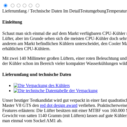
Lieferumfang / Technische Daten
Im Detail
Testumgebung
Temperatur
Einleitung
Schaut man sich einmal die auf dem Markt verfügbaren CPU-Kühler mi
Lüfter, aber im Grunde sehen sich die meisten CPU-Kühler doch sehr ä
anderen am Markt befindlichen Kühlern unterscheidet, den Cooler 
erhältlichen CPU-Kühlern.
Mit zwei 140 Millimeter großen Lüftern, einer roten Beleuchtung und
der Kühler schon im Bereich vieler kompakter Wasserkühlungen wilde
Lieferumfang und technische Daten
Unser heutiger Testkandidat wird gut verpackt in einer fast quadrat
Master V8 GTS den
red dot design award
verliehen. Praktischerweise
Features erläutern: Die Lüfter besitzen mit einer MTBF von 160.000 
Gewicht von satten 1140 Gramm (mit Lüftern) lassen auf gute Kühlerge
man einmal vom Sockel AM1 ab.