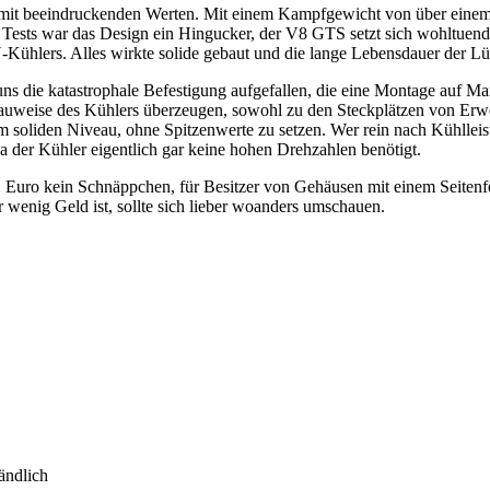
it beeindruckenden Werten. Mit einem Kampfgewicht von über einem 
 Tests war das Design ein Hingucker, der V8 GTS setzt sich wohltuend
ühlers. Alles wirkte solide gebaut und die lange Lebensdauer der Lüft
t uns die katastrophale Befestigung aufgefallen, die eine Montage auf
uweise des Kühlers überzeugen, sowohl zu den Steckplätzen von Erwei
em soliden Niveau, ohne Spitzenwerte zu setzen. Wer rein nach Kühllei
a der Kühler eigentlich gar keine hohen Drehzahlen benötigt.
 Euro kein Schnäppchen, für Besitzer von Gehäusen mit einem Seitenfen
r wenig Geld ist, sollte sich lieber woanders umschauen.
ändlich