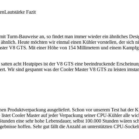
en
Lautstärke
Fazit
t Turm-Bauweise an, so findet man immer wieder ein ähnliches Design 
hnlich. Heute möchten wir einmal einen Kühler vorstellen, der sich ni
Master V8 GTS. Mit einer Höhe von 154 Millimetern und einem Kampf
 satten acht Heatpipes ist der V8 GTS eine beeindruckende Erscheinung
rt. Wir sind gespannt was der Cooler Master V8 GTS zu leisten imstan
ischen Produktverpackung ausgeliefert. Schon vor unserem Test hat de
 listet Cooler Master auf jeder Verpackung seiner CPU-Kühler alle wic
Stunden eine sehr hohe Lebensdauer, selbst 100.000 Stunden wären sch
bnisse hoffen. Sehr gut fällt die Anzahl an unterstützten CPU-Sockeln 