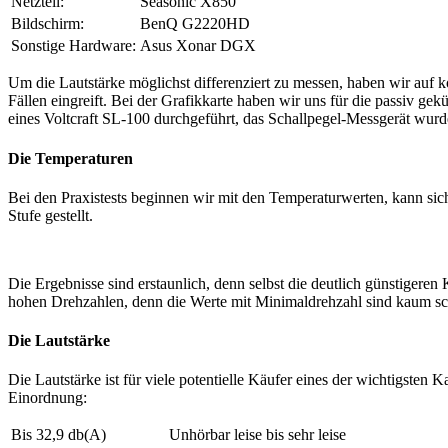
Netzteil:
Seasonic X850
Bildschirm:
BenQ G2220HD
Sonstige Hardware:
Asus Xonar DGX
Um die Lautstärke möglichst differenziert zu messen, haben wir auf k
Fällen eingreift. Bei der Grafikkarte haben wir uns für die passiv 
eines Voltcraft SL-100 durchgeführt, das Schallpegel-Messgerät wur
Die Temperaturen
Bei den Praxistests beginnen wir mit den Temperaturwerten, kann sic
Stufe gestellt.
Die Ergebnisse sind erstaunlich, denn selbst die deutlich günstigere
hohen Drehzahlen, denn die Werte mit Minimaldrehzahl sind kaum schl
Die Lautstärke
Die Lautstärke ist für viele potentielle Käufer eines der wichtigsten
Einordnung:
Bis 32,9 db(A)
Unhörbar leise bis sehr leise