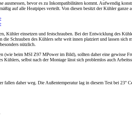
se ausmessen, bevor es zu Inkompatibilitäten kommt. Aufwendig konstru
g auf alle Heatpipes verteilt. Von diesen besitzt der Kühler ganze ach
igen, Kühler einsetzen und festschrauben. Bei der Entwicklung des Kühl
e Schrauben des Kühlers sehr weit innen platziert und lassen sich mit
 besonders nützlich.
n (wie beim MSI Z97 MPower im Bild), sollten daher eine gewisse Frus
s Kühlers, selbst nach der Montage lässt sich problemlos auch Arbeit
r fallen daher weg. Die Außentemperatur lag in diesem Test bei 23° Ce
4