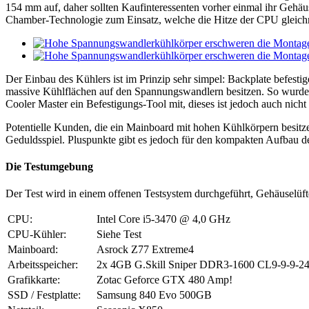
154 mm auf, daher sollten Kaufinteressenten vorher einmal ihr Gehäu
Chamber-Technologie zum Einsatz, welche die Hitze der CPU gleichmäßi
Der Einbau des Kühlers ist im Prinzip sehr simpel: Backplate befest
massive Kühlflächen auf den Spannungswandlern besitzen. So wurden di
Cooler Master ein Befestigungs-Tool mit, dieses ist jedoch auch nicht
Potentielle Kunden, die ein Mainboard mit hohen Kühlkörpern besitze
Geduldsspiel. Pluspunkte gibt es jedoch für den kompakten Aufbau de
Die Testumgebung
Der Test wird in einem offenen Testsystem durchgeführt, Gehäuselüfte
CPU:
Intel Core i5-3470 @ 4,0 GHz
CPU-Kühler:
Siehe Test
Mainboard:
Asrock Z77 Extreme4
Arbeitsspeicher:
2x 4GB G.Skill Sniper DDR3-1600 CL9-9-9-2
Grafikkarte:
Zotac Geforce GTX 480 Amp!
SSD / Festplatte:
Samsung 840 Evo 500GB