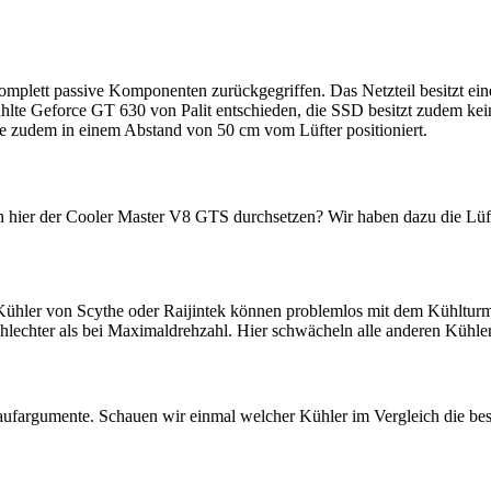
omplett passive Komponenten zurückgegriffen. Das Netzteil besitzt ein
gekühlte Geforce GT 630 von Palit entschieden, die SSD besitzt zudem k
de zudem in einem Abstand von 50 cm vom Lüfter positioniert.
h hier der Cooler Master V8 GTS durchsetzen? Wir haben dazu die Lüfte
n Kühler von Scythe oder Raijintek können problemlos mit dem Kühlturm 
echter als bei Maximaldrehzahl. Hier schwächeln alle anderen Kühler, d
 Kaufargumente. Schauen wir einmal welcher Kühler im Vergleich die bess