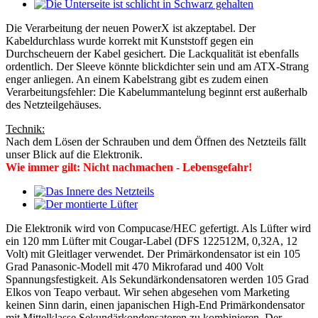
Die Verarbeitung der neuen PowerX ist akzeptabel. Der
Kabeldurchlass wurde korrekt mit Kunststoff gegen ein
Durchscheuern der Kabel gesichert. Die Lackqualität ist ebenfalls
ordentlich. Der Sleeve könnte blickdichter sein und am ATX-Strang
enger anliegen. An einem Kabelstrang gibt es zudem einen
Verarbeitungsfehler: Die Kabelummantelung beginnt erst außerhalb
des Netzteilgehäuses.
Technik:
Nach dem Lösen der Schrauben und dem Öffnen des Netzteils fällt
unser Blick auf die Elektronik.
Wie immer gilt: Nicht nachmachen - Lebensgefahr!
Die Elektronik wird von Compucase/HEC gefertigt. Als Lüfter wird
ein 120 mm Lüfter mit Cougar-Label (DFS 122512M, 0,32A, 12
Volt) mit Gleitlager verwendet. Der Primärkondensator ist ein 105
Grad Panasonic-Modell mit 470 Mikrofarad und 400 Volt
Spannungsfestigkeit. Als Sekundärkondensatoren werden 105 Grad
Elkos von Teapo verbaut. Wir sehen abgesehen vom Marketing
keinen Sinn darin, einen japanischen High-End Primärkondensator
mit Mittelklasse Sekundärkondensatoren zu kombinieren. Der