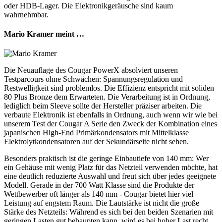
oder HDB-Lager. Die Elektronikgeräusche sind kaum
wahrnehmbar.
Mario Kramer meint …
Die Neuauflage des Cougar PowerX absolviert unseren
Testparcours ohne Schwächen: Spannungsregulation und
Restwelligkeit sind problemlos. Die Effizienz entspricht mit soliden
80 Plus Bronze dem Erwarteten. Die Verarbeitung ist in Ordnung,
lediglich beim Sleeve sollte der Hersteller präziser arbeiten. Die
verbaute Elektronik ist ebenfalls in Ordnung, auch wenn wir wie bei
unserem Test der Cougar A Serie den Zweck der Kombination eines
japanischen High-End Primärkondensators mit Mittelklasse
Elektrolytkondensatoren auf der Sekundärseite nicht sehen.
Besonders praktisch ist die geringe Einbautiefe von 140 mm: Wer
ein Gehäuse mit wenig Platz für das Netzteil verwenden möchte, hat
eine deutlich reduzierte Auswahl und freut sich über jedes geeignete
Modell. Gerade in der 700 Watt Klasse sind die Produkte der
Wettbewerber oft länger als 140 mm - Cougar bietet hier viel
Leistung auf engstem Raum. Die Lautstärke ist nicht die große
Stärke des Netzteils: Während es sich bei den beiden Szenarien mit
geringen Lasten gut behaupten kann, wird es bei hoher Last recht