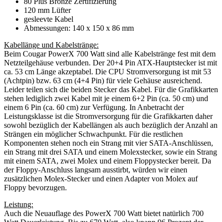
80 Plus Bronze Zertifizierung
120 mm Lüfter
gesleevte Kabel
Abmessungen: 140 x 150 x 86 mm
Kabellänge und Kabelstränge:
Beim Cougar PowerX 700 Watt sind alle Kabelstränge fest mit dem
Netzteilgehäuse verbunden. Der 20+4 Pin ATX-Hauptstecker ist mit
ca. 53 cm Länge akzeptabel. Die CPU Stromversorgung ist mit 53
(Achtpin) bzw. 63 cm (4+4 Pin) für viele Gehäuse ausreichend.
Leider teilen sich die beiden Stecker das Kabel. Für die Grafikkarten
stehen lediglich zwei Kabel mit je einem 6+2 Pin (ca. 50 cm) und
einem 6 Pin (ca. 60 cm) zur Verfügung. In Anbetracht der
Leistungsklasse ist die Stromversorgung für die Grafikkarten daher
sowohl bezüglich der Kabellängen als auch bezüglich der Anzahl an
Strängen ein möglicher Schwachpunkt. Für die restlichen
Komponenten stehen noch ein Strang mit vier SATA-Anschlüssen,
ein Strang mit drei SATA und einem Molexstecker, sowie ein Strang
mit einem SATA, zwei Molex und einem Floppystecker bereit. Da
der Floppy-Anschluss langsam ausstirbt, würden wir einen
zusätzlichen Molex-Stecker und einen Adapter von Molex auf
Floppy bevorzugen.
Leistung:
Auch die Neuauflage des PowerX 700 Watt bietet natürlich 700