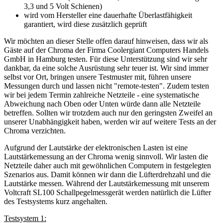
3,3 und 5 Volt Schienen)
wird vom Hersteller eine dauerhafte Überlastfähigkeit
garantiert, wird diese zusätzlich geprüft
Wir möchten an dieser Stelle offen darauf hinweisen, dass wir als
Gäste auf der Chroma der Firma Coolergiant Computers Handels
GmbH in Hamburg testen. Für diese Unterstützung sind wir sehr
dankbar, da eine solche Ausrüstung sehr teuer ist. Wir sind immer
selbst vor Ort, bringen unsere Testmuster mit, führen unsere
Messungen durch und lassen nicht "remote-testen". Zudem testen
wir bei jedem Termin zahlreiche Netzteile - eine systematische
Abweichung nach Oben oder Unten würde dann alle Netzteile
betreffen. Sollten wir trotzdem auch nur den geringsten Zweifel an
unserer Unabhängigkeit haben, werden wir auf weitere Tests an der
Chroma verzichten.
Aufgrund der Lautstärke der elektronischen Lasten ist eine
Lautstärkemessung an der Chroma wenig sinnvoll. Wir lasten die
Netzteile daher auch mit gewöhnlichen Computern in festgelegten
Szenarios aus. Damit können wir dann die Lüfterdrehzahl und die
Lautstärke messen. Während der Lautstärkemessung mit unserem
Voltcraft SL100 Schallpegelmessgerät werden natürlich die Lüfter
des Testsystems kurz angehalten.
Testsystem 1: