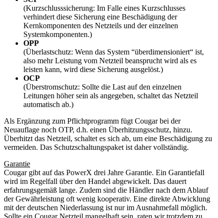
(Kurzschlusssicherung: Im Falle eines Kurzschlusses
verhindert diese Sicherung eine Beschädigung der
Kernkomponenten des Netzteils und der einzelnen
Systemkomponenten.)
OPP
(Überlastschutz: Wenn das System “überdimensioniert“ ist,
also mehr Leistung vom Netzteil beansprucht wird als es
leisten kann, wird diese Sicherung ausgelöst.)
OCP
(Überstromschutz: Sollte die Last auf den einzelnen
Leitungen höher sein als angegeben, schaltet das Netzteil
automatisch ab.)
Als Ergänzung zum Pflichtprogramm fügt Cougar bei der
Neuauflage noch OTP, d.h. einen Überhitzungsschutz, hinzu.
Überhitzt das Netzteil, schaltet es sich ab, um eine Beschädigung zu
vermeiden. Das Schutzschaltungspaket ist daher vollständig.
Garantie
Cougar gibt auf das PowerX drei Jahre Garantie. Ein Garantiefall
wird im Regelfall über den Handel abgewickelt. Das dauert
erfahrungsgemäß lange. Zudem sind die Händler nach dem Ablauf
der Gewährleistung oft wenig kooperativ. Eine direkte Abwicklung
mit der deutschen Niederlassung ist nur im Ausnahmefall möglich.
Sollte ein Cougar Netzteil mangelhaft sein, raten wir trotzdem zu