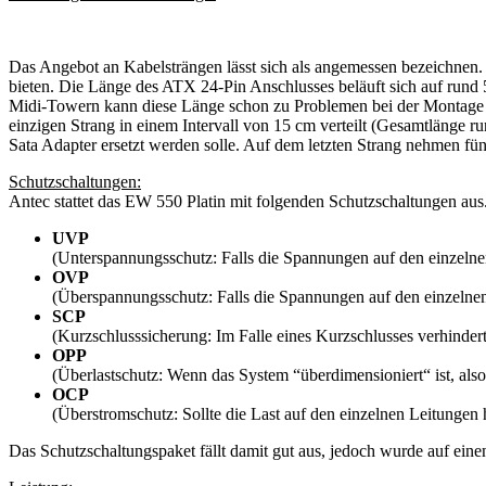
Das Angebot an Kabelsträngen lässt sich als angemessen bezeichnen.
bieten. Die Länge des ATX 24-Pin Anschlusses beläuft sich auf rund 5
Midi-Towern kann diese Länge schon zu Problemen bei der Montage f
einzigen Strang in einem Intervall von 15 cm verteilt (Gesamtlänge r
Sata Adapter ersetzt werden solle. Auf dem letzten Strang nehmen fü
Schutzschaltungen:
Antec stattet das EW 550 Platin mit folgenden Schutzschaltungen aus
UVP
(Unterspannungsschutz: Falls die Spannungen auf den einzelnen 
OVP
(Überspannungsschutz: Falls die Spannungen auf den einzelnen 
SCP
(Kurzschlusssicherung: Im Falle eines Kurzschlusses verhinde
OPP
(Überlastschutz: Wenn das System “überdimensioniert“ ist, also
OCP
(Überstromschutz: Sollte die Last auf den einzelnen Leitungen h
Das Schutzschaltungspaket fällt damit gut aus, jedoch wurde auf eine