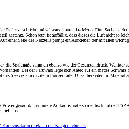
der Reihe - "schlicht und schwarz" lautet das Motto. Eine Sache ist den
il gestanzt. Schon jetzt ist auffällig, dass dieses die Luft nicht so le
 Auf einer Seite des Netzteils prangt ein Aufkleber, der mit allen wichti
er, die Spaltmaße stimmen ebenso wie der Gesamteindruck. Weniger schön 
orhanden. Bei der Farbwahl legte sich Antec auf ein mattes Schwarz fes
t des Sleeves stimmt, denn Fransen oder Unsauberkeiten im Material sind
Power genannt. Der Innere Aufbau ist nahezu identisch mit der FSP Aur
etrieb aus.