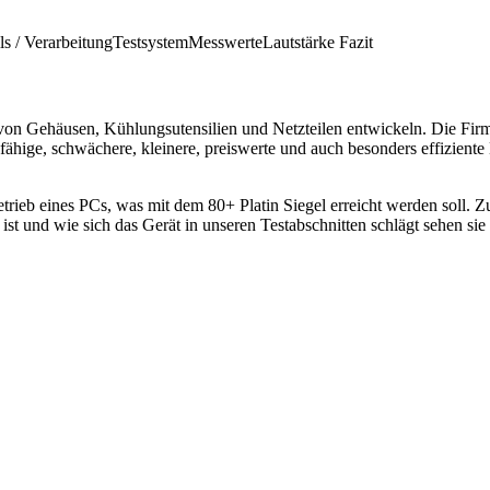
ls / Verarbeitung
Testsystem
Messwerte
Lautstärke
Fazit
r von Gehäusen, Kühlungsutensilien und Netzteilen entwickeln. Die Fir
fähige, schwächere, kleinere, preiswerte und auch besonders effizient
trieb eines PCs, was mit dem 80+ Platin Siegel erreicht werden soll. Zu
ist und wie sich das Gerät in unseren Testabschnitten schlägt sehen sie