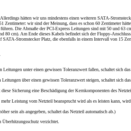
 Allerdings hätten wir uns mindestens einen weiteren SATA-Stromstec
1 Zentimeter: wir sind der Meinung, dass es schon 60 Zentimeter hätte
ühren. Die Abmaße der PCI-Express Leitungen sind mit 50 und 63 cm a
und 80 cm). Am Ende dieses Kabels befindet sich der Floppy-Anschluss,
nf SATA-Stromstecker Platz, die ebenfalls in einem Intervall von 15 Ze
.
Leitungen unter einen gewissen Toleranzwert fallen, schaltet sich das 
Leitungen über einen gewissen Toleranzwert steigen, schaltet sich das 
rt diese Sicherung eine Beschädigung der Kernkomponenten des Netzte
 mehr Leistung vom Netzteil beansprucht wird als es leisten kann, wird
öher sein als angegeben, schaltet das Netzteil automatisch ab.)
n Überhitzungsschutz verzichtet.