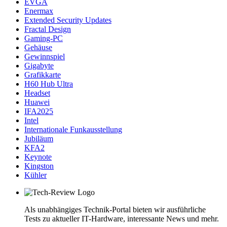
EVGA
Enermax
Extended Security Updates
Fractal Design
Gaming-PC
Gehäuse
Gewinnspiel
Gigabyte
Grafikkarte
H60 Hub Ultra
Headset
Huawei
IFA2025
Intel
Internationale Funkausstellung
Jubiläum
KFA2
Keynote
Kingston
Kühler
Als unabhängiges Technik-Portal bieten wir ausführliche
Tests zu aktueller IT-Hardware, interessante News und mehr.