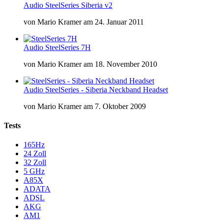
Audio
SteelSeries Siberia v2
von
Mario Kramer
am
24. Januar 2011
Audio
SteelSeries 7H
von
Mario Kramer
am
18. November 2010
Audio
SteelSeries - Siberia Neckband Headset
von
Mario Kramer
am
7. Oktober 2009
Tests
165Hz
24 Zoll
32 Zoll
5 GHz
A85X
ADATA
ADSL
AKG
AM1