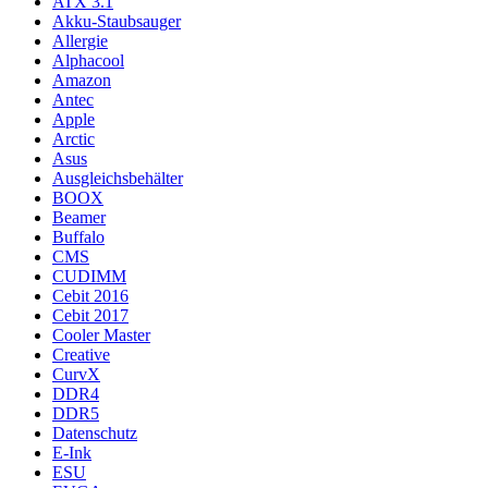
ATX 3.1
Akku-Staubsauger
Allergie
Alphacool
Amazon
Antec
Apple
Arctic
Asus
Ausgleichsbehälter
BOOX
Beamer
Buffalo
CMS
CUDIMM
Cebit 2016
Cebit 2017
Cooler Master
Creative
CurvX
DDR4
DDR5
Datenschutz
E-Ink
ESU