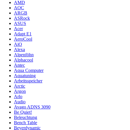
AMD
AOC
ARGB
ASRock
ASUS
Acer
Adapt E1
AeroCool
AiO
Alexa
Alpenföhn
Alphacool
Antec
Aqua Computer
Aquatuning
Arbeitsspeicher
Arctic
Argon
Arlo
Audio
Avago ADNS 3090
Be Quiet!
Beleuchtung
Bench Table
Beyerdynamic