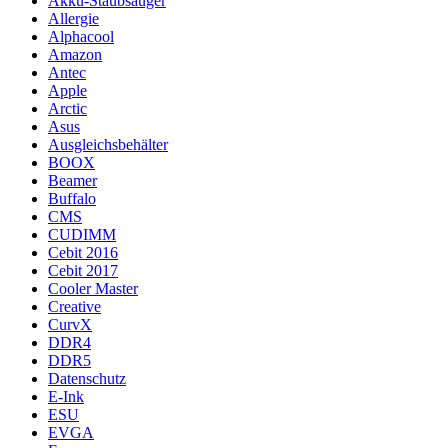
Akku-Staubsauger
Allergie
Alphacool
Amazon
Antec
Apple
Arctic
Asus
Ausgleichsbehälter
BOOX
Beamer
Buffalo
CMS
CUDIMM
Cebit 2016
Cebit 2017
Cooler Master
Creative
CurvX
DDR4
DDR5
Datenschutz
E-Ink
ESU
EVGA