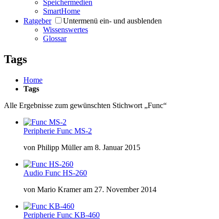
Speichermedien
SmartHome
Ratgeber
Untermenü ein- und ausblenden
Wissenswertes
Glossar
Tags
Home
Tags
Alle Ergebnisse zum gewünschten Stichwort „Func“
Peripherie
Func MS-2
von
Philipp Müller
am
8. Januar 2015
Audio
Func HS-260
von
Mario Kramer
am
27. November 2014
Peripherie
Func KB-460