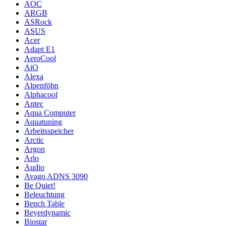
AOC
ARGB
ASRock
ASUS
Acer
Adapt E1
AeroCool
AiO
Alexa
Alpenföhn
Alphacool
Antec
Aqua Computer
Aquatuning
Arbeitsspeicher
Arctic
Argon
Arlo
Audio
Avago ADNS 3090
Be Quiet!
Beleuchtung
Bench Table
Beyerdynamic
Biostar