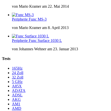
von
Mario Kramer
am
22. Mai 2014
Peripherie
Func MS-3
von
Mario Kramer
am
8. April 2013
Peripherie
Func Surface 1030 L
von
Johannes Wehner
am
23. Januar 2013
Tests
165Hz
24 Zoll
32 Zoll
5 GHz
A85X
ADATA
ADSL
AKG
AM1
AMD