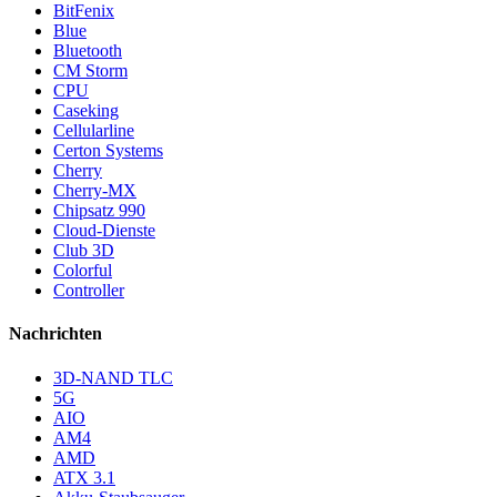
BitFenix
Blue
Bluetooth
CM Storm
CPU
Caseking
Cellularline
Certon Systems
Cherry
Cherry-MX
Chipsatz 990
Cloud-Dienste
Club 3D
Colorful
Controller
Nachrichten
3D-NAND TLC
5G
AIO
AM4
AMD
ATX 3.1