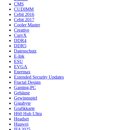
CMS
CUDIMM
Cebit 2016
Cebit 2017
Cooler Master
Creative
CurvX
DDR4
DDR5
Datenschutz
E-Ink
ESU
EVGA
Enermax
Extended Security Updates
Fractal Design
Gaming-PC
Gehäuse
Gewinnspiel
Gigabyte
Grafikkarte
H60 Hub Ultra
Headset
Huawei
IFA2025