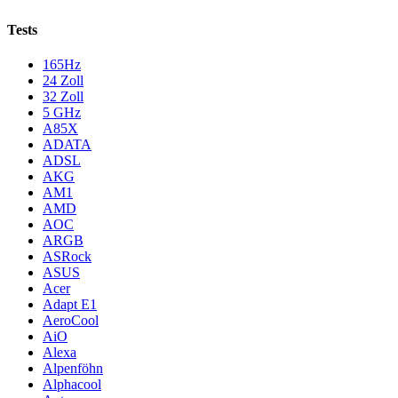
Tests
165Hz
24 Zoll
32 Zoll
5 GHz
A85X
ADATA
ADSL
AKG
AM1
AMD
AOC
ARGB
ASRock
ASUS
Acer
Adapt E1
AeroCool
AiO
Alexa
Alpenföhn
Alphacool