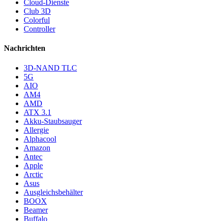
Cloud-Dienste
Club 3D
Colorful
Controller
Nachrichten
3D-NAND TLC
5G
AIO
AM4
AMD
ATX 3.1
Akku-Staubsauger
Allergie
Alphacool
Amazon
Antec
Apple
Arctic
Asus
Ausgleichsbehälter
BOOX
Beamer
Buffalo