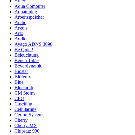
Antec
Aqua Computer
Aquatuning
Arbeitsspeicher
Arctic
Argon
Arlo
Audio
Avago ADNS 3090
Be Quiet!
Beleuchtung
Bench Table
Beyerdynamic
Biostar
BitFenix
Blue
Bluetooth
CM Storm
CPU
Caseking
Cellularline
Certon Systems
Cherry
Cherry-MX
Chipsatz 990