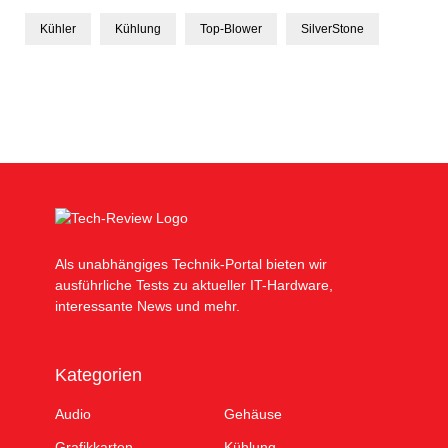
Kühler
Kühlung
Top-Blower
SilverStone
Als unabhängiges Technik-Portal bieten wir
ausführliche Tests zu aktueller IT-Hardware,
interessante News und mehr.
Kategorien
Audio
Gehäuse
Grafikkarten
Kühlung