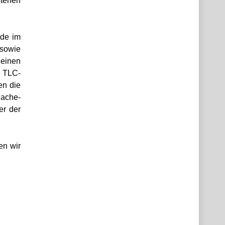
stehen
ade im
 sowie
leinen
. TLC-
en die
Cache-
er der
en wir