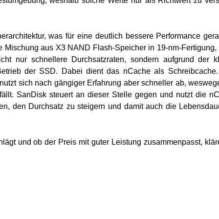
 Testumgebung, weshalb solche Werte nur als Richtwert zu ver
cherarchitektur, was für eine deutlich bessere Performance ger
Eine Mischung aus X3 NAND Flash-Speicher in 19-nm-Fertigung,
icht nur schnellere Durchsatzraten, sondern aufgrund der k
etrieb der SSD. Dabei dient das nCache als Schreibcache
, nutzt sich nach gängiger Erfahrung aber schneller ab, wesweg
ällt. SanDisk steuert an dieser Stelle gegen und nutzt die n
sten, den Durchsatz zu steigern und damit auch die Lebensdau
chlägt und ob der Preis mit guter Leistung zusammenpasst, klär