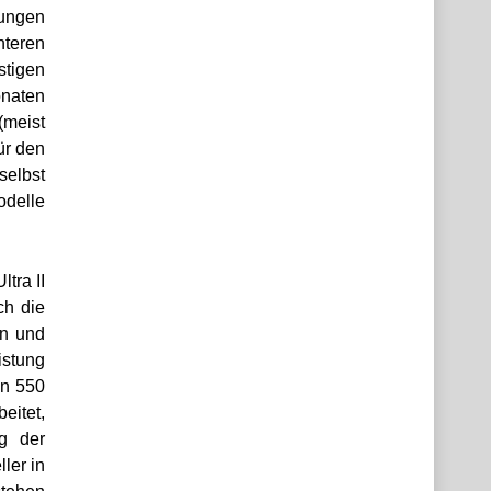
kungen
teren
stigen
onaten
(meist
ür den
selbst
odelle
tra II
ch die
en und
istung
on 550
eitet,
g der
ler in