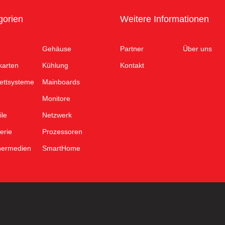
gorien
Weitere Informationen
Gehäuse
Partner
Über uns
karten
Kühlung
Kontakt
ettsysteme
Mainboards
e
Monitore
ile
Netzwerk
erie
Prozessoren
hermedien
SmartHome