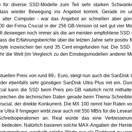
se für diverse SSD-Modelle zum Teil sehr starken Schwan
 dass wieder Bewegung ins Angebot kommt. Gerade im un
er alter Computer - war das Angebot an schnellen aber gün
 der Firma Crucial in der 256 GB-Version ist seit gut vier M
 gilt deswegen noch immer als die am meisten empfohlene SSD 
ass die Erfahrungsberichte über die letzten Jahre sehr positiv f
gabyte inzwischen bei rund 35 Cent eingefunden hat. Die SSD 
ehr die Welt (im Vergleich zu den Einstiegsmodellen anderer M
uellen Preis von rund 89,- Euro, steigt nun auch die SanDisk Ul
der ebenfalls sehr günstigen SanDisk Ultra Plus mit ein. Dur
ucial kann die SSD beim Preis pro GB natürlich nicht mithalt
rsprechen die technischen Daten gerade beim Thema Schreible
Crucial, der direkte Konkurrent. Die MX 100 nennt hier Raten v
 Ultra II hingegen wirbt zwar auch mit 550 MB/s für die Lesearb
Schreiboperationen an. Real würde das eine Verbesserun
% bedeuten. Natürlich basieren solche MAX-Angaben der Herstel