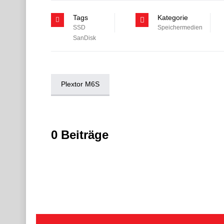
Tags
Kategorie
SSD
Speichermedien
SanDisk
Plextor M6S
0 Beiträge