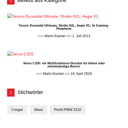
Beliebt aus Kategorie
Tesoro Durandal Ultimate, Shrike H2L, Aegis X1: 3x Gaming-
Peripherie
von
Mario Kramer
am
1. Juli 2013
Xerox C325: ein Multifunktions-Drucker für kleine oder
mittelständige Büros!
von
Mario Kramer
am
16. April 2026
Stichwörter
Cougar
Maus
PixArt PMW 3310