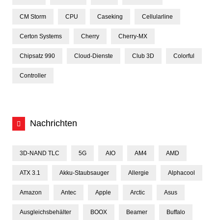
CM Storm
CPU
Caseking
Cellularline
Certon Systems
Cherry
Cherry-MX
Chipsatz 990
Cloud-Dienste
Club 3D
Colorful
Controller
Nachrichten
3D-NAND TLC
5G
AIO
AM4
AMD
ATX 3.1
Akku-Staubsauger
Allergie
Alphacool
Amazon
Antec
Apple
Arctic
Asus
Ausgleichsbehälter
BOOX
Beamer
Buffalo