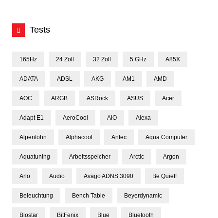
Tests
165Hz
24 Zoll
32 Zoll
5 GHz
A85X
ADATA
ADSL
AKG
AM1
AMD
AOC
ARGB
ASRock
ASUS
Acer
Adapt E1
AeroCool
AiO
Alexa
Alpenföhn
Alphacool
Antec
Aqua Computer
Aquatuning
Arbeitsspeicher
Arctic
Argon
Arlo
Audio
Avago ADNS 3090
Be Quiet!
Beleuchtung
Bench Table
Beyerdynamic
Biostar
BitFenix
Blue
Bluetooth