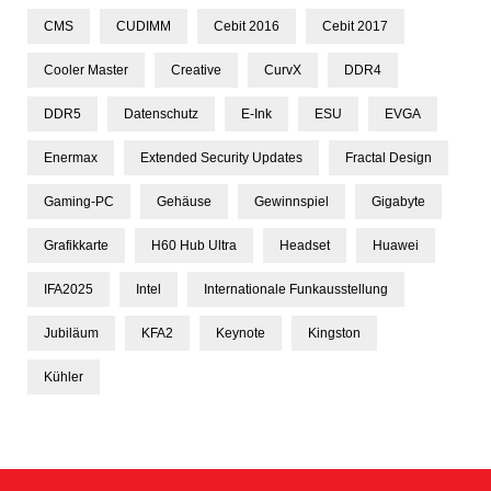
CMS
CUDIMM
Cebit 2016
Cebit 2017
Cooler Master
Creative
CurvX
DDR4
DDR5
Datenschutz
E-Ink
ESU
EVGA
Enermax
Extended Security Updates
Fractal Design
Gaming-PC
Gehäuse
Gewinnspiel
Gigabyte
Grafikkarte
H60 Hub Ultra
Headset
Huawei
IFA2025
Intel
Internationale Funkausstellung
Jubiläum
KFA2
Keynote
Kingston
Kühler