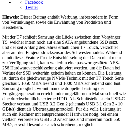
Facebook
Twitter
Hinweis:
Dieser Beitrag enthält Werbung, insbesondere in Form
von Verlinkungen sowie die Erwähnung von Produkten und
Herstellern.
Mit der T7 schließt Samsung die Lücke zwischen dem Vorgänger
T5, welcher intern noch auf eine SATA angebundene SSD setzt,
und der seit Anfang des Jahres erhältlichen T7 Touch, verzichtet
aber auf den Fingerabdrucksensor des Schwestermodels. Während
damit dieses Feature für die Entschlüsselung der Daten nicht mehr
zur Verfügung steht, kann weiterhin eine passwortgestützte AES-
256 Hardwareverschlüsselung aktiviert werden, um die Daten bei
Verlust der SSD weiterhin geheim halten zu können. Die Leistung
ist, durch die gleichwertige NVMe-Technik mit der T7 Touch Serie
gleichauf. 1050 MB/s lesend und 1000 MB/s schreibend sind laut
Samsung möglich, womit man die doppelte Leistung der
Vorgängergeneration erreicht oder ungefähr neun Mal so schnell wie
eine durchschnittliche externe HDD. Als Schnittstelle ist ein USB-C
Stecker verbaut und USB 3.2 Gen 2 (ehemals USB 3.1 Gen 2 - 10
GBit/s) dient als Übertragungsprotokoll. Für die volle Leistung ist
auch ein Rechner mit entsprechender Hardware nötig, bei einem
vielfach verbreiteten USB 3.0 Anschluss sind immerhin noch 550
MB/s, sowohl lesend als auch schreibend, möglich.