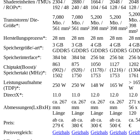
Shadereinheiten /TMUs
2304 /
2880 /
1664 /
2048 /
2048 
/ ROPs*:
192 / 48
240 / 48
104 / 64
128 / 64
128 /
5,200
7,080
7,080
5,200
5,200
Transistoren/ Die-
Mio. 
Mio. /
Mio. /
Mio. /
Mio. /
Größe*:
398
561 mm²
561 mm²
398 mm²
398 mm²
mm²
Herstellungsprozess*:
28 nm
28 nm
28 nm
28 nm
28 n
3 GB
3 GB
4 GB
4 GB
4 GB
Speichergröße/-art*:
GDDR5
GDDR5
GDDR5
GDDR5
GDD
Speicherinterface*:
384 bit
384 bit
256 bit
256 bit
256 b
863
875
1050
1127
1202
Chiptakt(Boost)/
(902) /
(928) /
(1178) /
(1216) /
(1304
Speichertakt (MHz)*:
1502
1750
1753
1753
1761
Leistungsaufnahme
> 16
250 W
250 W
148 W
165 W
(TDP)*:
W
DirectX*:
11.0
11.0
12.0
12.0
12.0
ca. 267
ca. 267
ca. 267
ca. 267
271 x
Abmessungen(LxBxH):
mm
mm
mm
mm
56 x
Länge
Länge
Länge
Länge
120
ab ca.
ab ca.
ab ca.
ab ca.
ca. 5
Preis:
279 €
380 €
300 €
500 €
€
Preisvergleich:
Geizhals
Geizhals
Geizhals
Geizhals
Geizh