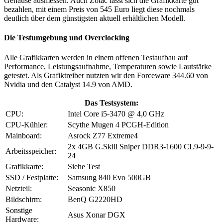
Gehäuse ausmessen. Auch Zotac lässt sich die Grafikkarte gut
bezahlen, mit einem Preis von 545 Euro liegt diese nochmals
deutlich über dem günstigsten aktuell erhältlichen Modell.
Die Testumgebung und Overclocking
Alle Grafikkarten werden in einem offenen Testaufbau auf
Performance, Leistungsaufnahme, Temperaturen sowie Lautstärke
getestet. Als Grafiktreiber nutzten wir den Forceware 344.60 von
Nvidia und den Catalyst 14.9 von AMD.
Das Testsystem:
CPU:
Intel Core i5-3470 @ 4,0 GHz
CPU-Kühler:
Scythe Mugen 4 PCGH-Edition
Mainboard:
Asrock Z77 Extreme4
2x 4GB G.Skill Sniper DDR3-1600 CL9-9-9-
Arbeitsspeicher:
24
Grafikkarte:
Siehe Test
SSD / Festplatte:
Samsung 840 Evo 500GB
Netzteil:
Seasonic X850
Bildschirm:
BenQ G2220HD
Sonstige
Asus Xonar DGX
Hardware: