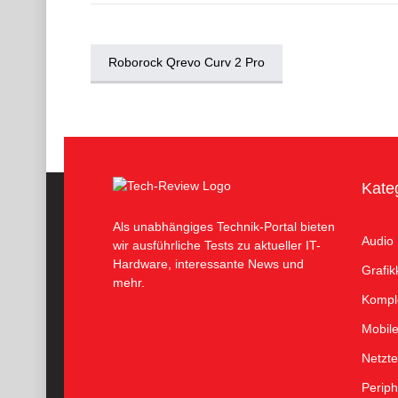
Roborock Qrevo Curv 2 Pro
Kate
Als unabhängiges Technik-Portal bieten
Audio
wir ausführliche Tests zu aktueller IT-
Hardware, interessante News und
Grafik
mehr.
Kompl
Mobil
Netzte
Periph