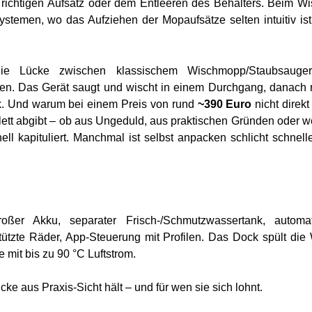
richtigen Aufsatz oder dem Entleeren des Behälters. Beim W
Systemen, wo das Aufziehen der Mopaufsätze selten intuitiv is
ie Lücke zwischen klassischem Wischmopp/Staubsauge
n. Das Gerät saugt und wischt in einem Durchgang, danach r
ck. Und warum bei einem Preis von rund
~390 Euro
nicht direkt
ett abgibt – ob aus Ungeduld, aus praktischen Gründen oder we
ll kapituliert. Manchmal ist selbst anpacken schlicht schnell
ßer Akku, separater Frisch-/Schmutzwassertank, automat
tützte Räder, App-Steuerung mit Profilen. Das Dock spült die
 mit bis zu 90 °C Luftstrom.
ke aus Praxis-Sicht hält – und für wen sie sich lohnt.