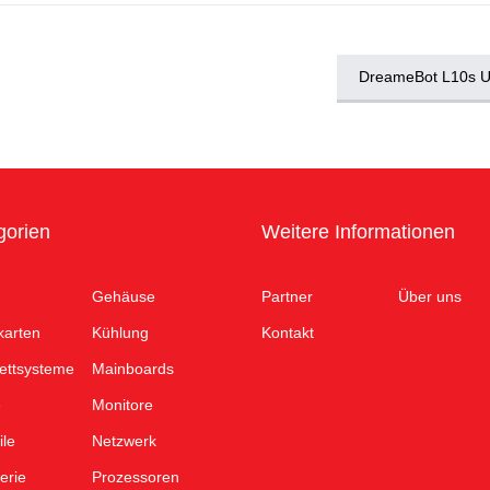
DreameBot L10s Ul
gorien
Weitere Informationen
Gehäuse
Partner
Über uns
karten
Kühlung
Kontakt
ettsysteme
Mainboards
e
Monitore
ile
Netzwerk
erie
Prozessoren