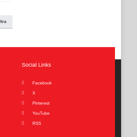
tra
Social Links
Facebook
X
Pinterest
YouTube
RSS