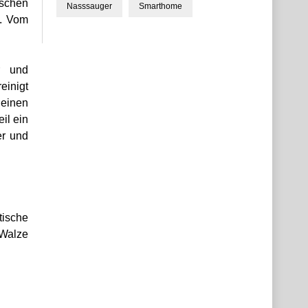
ischen
Nasssauger
Smarthome
t. Vom
r und
einigt
 einen
il ein
er und
ische
 Walze