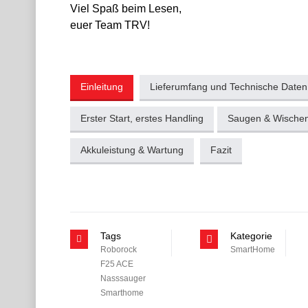
Viel Spaß beim Lesen,
euer Team TRV!
Einleitung
Lieferumfang und Technische Daten
Erster Start, erstes Handling
Saugen & Wischen
Akkuleistung & Wartung
Fazit
Tags
Kategorie
Roborock
SmartHome
F25 ACE
Nasssauger
Smarthome