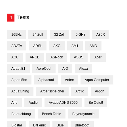
Tests
165Hz
24 Zoll
32 Zoll
5 GHz
A85X
ADATA
ADSL
AKG
AM1
AMD
AOC
ARGB
ASRock
ASUS
Acer
Adapt E1
AeroCool
AiO
Alexa
Alpenföhn
Alphacool
Antec
Aqua Computer
Aquatuning
Arbeitsspeicher
Arctic
Argon
Arlo
Audio
Avago ADNS 3090
Be Quiet!
Beleuchtung
Bench Table
Beyerdynamic
Biostar
BitFenix
Blue
Bluetooth