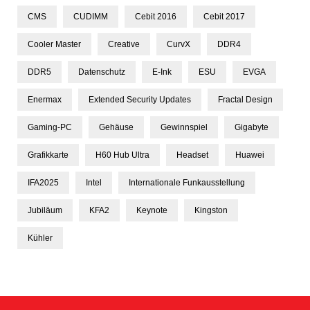
CMS
CUDIMM
Cebit 2016
Cebit 2017
Cooler Master
Creative
CurvX
DDR4
DDR5
Datenschutz
E-Ink
ESU
EVGA
Enermax
Extended Security Updates
Fractal Design
Gaming-PC
Gehäuse
Gewinnspiel
Gigabyte
Grafikkarte
H60 Hub Ultra
Headset
Huawei
IFA2025
Intel
Internationale Funkausstellung
Jubiläum
KFA2
Keynote
Kingston
Kühler