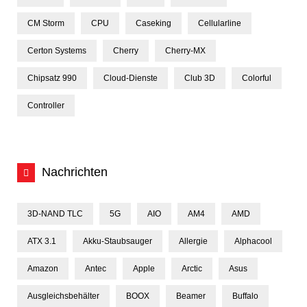
CM Storm
CPU
Caseking
Cellularline
Certon Systems
Cherry
Cherry-MX
Chipsatz 990
Cloud-Dienste
Club 3D
Colorful
Controller
Nachrichten
3D-NAND TLC
5G
AIO
AM4
AMD
ATX 3.1
Akku-Staubsauger
Allergie
Alphacool
Amazon
Antec
Apple
Arctic
Asus
Ausgleichsbehälter
BOOX
Beamer
Buffalo