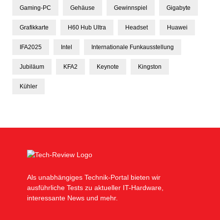
Gaming-PC
Gehäuse
Gewinnspiel
Gigabyte
Grafikkarte
H60 Hub Ultra
Headset
Huawei
IFA2025
Intel
Internationale Funkausstellung
Jubiläum
KFA2
Keynote
Kingston
Kühler
Als unabhängiges Technik-Portal bieten wir
ausführliche Tests zu aktueller IT-Hardware,
interessante News und mehr.