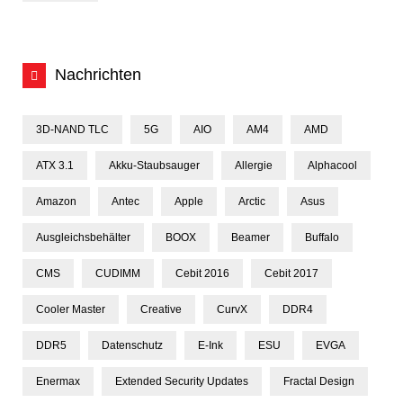
Nachrichten
3D-NAND TLC
5G
AIO
AM4
AMD
ATX 3.1
Akku-Staubsauger
Allergie
Alphacool
Amazon
Antec
Apple
Arctic
Asus
Ausgleichsbehälter
BOOX
Beamer
Buffalo
CMS
CUDIMM
Cebit 2016
Cebit 2017
Cooler Master
Creative
CurvX
DDR4
DDR5
Datenschutz
E-Ink
ESU
EVGA
Enermax
Extended Security Updates
Fractal Design