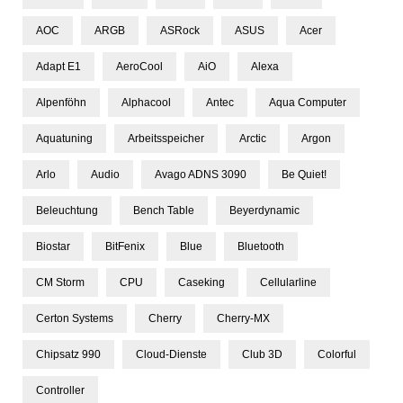
AOC
ARGB
ASRock
ASUS
Acer
Adapt E1
AeroCool
AiO
Alexa
Alpenföhn
Alphacool
Antec
Aqua Computer
Aquatuning
Arbeitsspeicher
Arctic
Argon
Arlo
Audio
Avago ADNS 3090
Be Quiet!
Beleuchtung
Bench Table
Beyerdynamic
Biostar
BitFenix
Blue
Bluetooth
CM Storm
CPU
Caseking
Cellularline
Certon Systems
Cherry
Cherry-MX
Chipsatz 990
Cloud-Dienste
Club 3D
Colorful
Controller