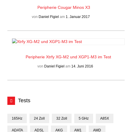
Peripherie
Cougar Minos X3
von
Daniel Figiel
am
1. Januar 2017
Peripherie
Xtrfy XG-M2 und XGP1-M3 im Test
von
Daniel Figiel
am
14. Juni 2016
Tests
165Hz
24 Zoll
32 Zoll
5 GHz
A85X
ADATA
ADSL
AKG
AM1
AMD