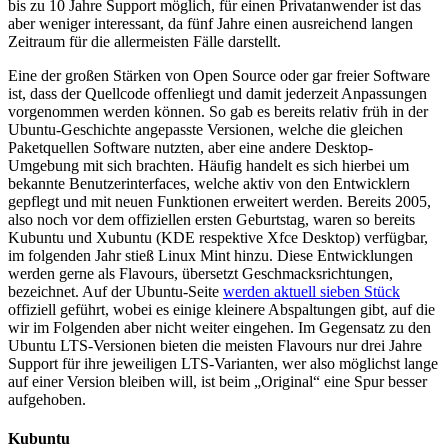
bis zu 10 Jahre Support möglich, für einen Privatanwender ist das
aber weniger interessant, da fünf Jahre einen ausreichend langen
Zeitraum für die allermeisten Fälle darstellt.
Eine der großen Stärken von Open Source oder gar freier Software
ist, dass der Quellcode offenliegt und damit jederzeit Anpassungen
vorgenommen werden können. So gab es bereits relativ früh in der
Ubuntu-Geschichte angepasste Versionen, welche die gleichen
Paketquellen Software nutzten, aber eine andere Desktop-
Umgebung mit sich brachten. Häufig handelt es sich hierbei um
bekannte Benutzerinterfaces, welche aktiv von den Entwicklern
gepflegt und mit neuen Funktionen erweitert werden. Bereits 2005,
also noch vor dem offiziellen ersten Geburtstag, waren so bereits
Kubuntu und Xubuntu (KDE respektive Xfce Desktop) verfügbar,
im folgenden Jahr stieß Linux Mint hinzu. Diese Entwicklungen
werden gerne als Flavours, übersetzt Geschmacksrichtungen,
bezeichnet. Auf der Ubuntu-Seite
werden aktuell sieben Stück
offiziell geführt, wobei es einige kleinere Abspaltungen gibt, auf die
wir im Folgenden aber nicht weiter eingehen. Im Gegensatz zu den
Ubuntu LTS-Versionen bieten die meisten Flavours nur drei Jahre
Support für ihre jeweiligen LTS-Varianten, wer also möglichst lange
auf einer Version bleiben will, ist beim „Original“ eine Spur besser
aufgehoben.
Kubuntu