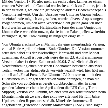
Mit der Version 17.10, also mehr als sechs Jahre, kam es zu einem
erneuten Wechsel und Canocial wechselte zurück zu Gnome, jedoch
in der Version 3, welche ein grundlegend anderes Bedienkonzept als
Version 2 aufweist. Um den Umstieg von Unity zu Gnome jedoch
so einfach wie möglich zu gestalten, wurden diverse Anpassungen
vorgenommen, um den alten Workflow nicht gleich gänzlich über
Bord werfen zu müssen. Hartgesottene Fans der alten Umgebung
können diese weiterhin nutzen, da sie in den Paketquellen weiterhin
verfügbar ist, die Entwicklung ist hingegen eingestellt.
Von Ubuntu erscheint zwei Mal im Jahr eine eigenständige Version,
einmal Ende April und einmal Ende Oktober. Die Versionsnummer
setzt sich dabei aus der zweistelligen Jahreszahl und dem Monat
zusammen. Aktuell ist beispielsweise die am 23. April erschienene
Version, daher ist deren Zahlencode 20.04. Zusätzlich erhält eine
Veröffentlichung einen tierischen Codenamen bestehend aus zwei
Teilen, wobei hier alphabetisch vorwärts gezählt wird, hier hört man
aktuell auf „Focal Fossa“. Bei Ubuntu 17.10 musste man mit den
Buchstaben im Übrigen wieder von vorne anfangen, da man die
Schwelle von 26 Releases bereits durchbrochen hatte. In allen
geraden Jahren erscheint im April zudem die LTS (Long Term
Support) Version von Ubuntu, welches statt den sonst üblichen neun
Monaten mehr als zweite Jahre aktiv gewartet und für fünf Jahre
Updates in den Repositories erhält. Mittels des kommerziell
angebotenen „Extended Security Maintenance (ESM)“ sind sogar