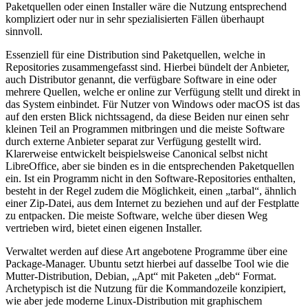
Paketquellen oder einen Installer wäre die Nutzung entsprechend
kompliziert oder nur in sehr spezialisierten Fällen überhaupt
sinnvoll.
Essenziell für eine Distribution sind Paketquellen, welche in
Repositories zusammengefasst sind. Hierbei bündelt der Anbieter,
auch Distributor genannt, die verfügbare Software in eine oder
mehrere Quellen, welche er online zur Verfügung stellt und direkt in
das System einbindet. Für Nutzer von Windows oder macOS ist das
auf den ersten Blick nichtssagend, da diese Beiden nur einen sehr
kleinen Teil an Programmen mitbringen und die meiste Software
durch externe Anbieter separat zur Verfügung gestellt wird.
Klarerweise entwickelt beispielsweise Canonical selbst nicht
LibreOffice, aber sie binden es in die entsprechenden Paketquellen
ein. Ist ein Programm nicht in den Software-Repositories enthalten,
besteht in der Regel zudem die Möglichkeit, einen „tarbal“, ähnlich
einer Zip-Datei, aus dem Internet zu beziehen und auf der Festplatte
zu entpacken. Die meiste Software, welche über diesen Weg
vertrieben wird, bietet einen eigenen Installer.
Verwaltet werden auf diese Art angebotene Programme über eine
Package-Manager. Ubuntu setzt hierbei auf dasselbe Tool wie die
Mutter-Distribution, Debian, „Apt“ mit Paketen „deb“ Format.
Archetypisch ist die Nutzung für die Kommandozeile konzipiert,
wie aber jede moderne Linux-Distribution mit graphischem