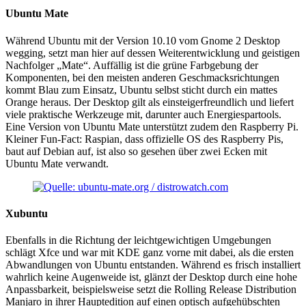
Ubuntu Mate
Während Ubuntu mit der Version 10.10 vom Gnome 2 Desktop
wegging, setzt man hier auf dessen Weiterentwicklung und geistigen
Nachfolger „Mate“. Auffällig ist die grüne Farbgebung der
Komponenten, bei den meisten anderen Geschmacksrichtungen
kommt Blau zum Einsatz, Ubuntu selbst sticht durch ein mattes
Orange heraus. Der Desktop gilt als einsteigerfreundlich und liefert
viele praktische Werkzeuge mit, darunter auch Energiespartools.
Eine Version von Ubuntu Mate unterstützt zudem den Raspberry Pi.
Kleiner Fun-Fact: Raspian, dass offizielle OS des Raspberry Pis,
baut auf Debian auf, ist also so gesehen über zwei Ecken mit
Ubuntu Mate verwandt.
Xubuntu
Ebenfalls in die Richtung der leichtgewichtigen Umgebungen
schlägt Xfce und war mit KDE ganz vorne mit dabei, als die ersten
Abwandlungen von Ubuntu entstanden. Während es frisch installiert
wahrlich keine Augenweide ist, glänzt der Desktop durch eine hohe
Anpassbarkeit, beispielsweise setzt die Rolling Release Distribution
Manjaro in ihrer Hauptedition auf einen optisch aufgehübschten