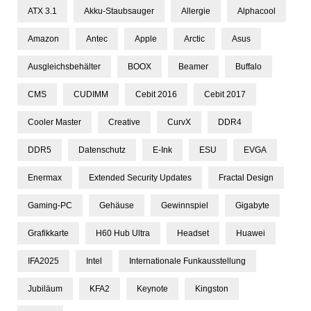
ATX 3.1
Akku-Staubsauger
Allergie
Alphacool
Amazon
Antec
Apple
Arctic
Asus
Ausgleichsbehälter
BOOX
Beamer
Buffalo
CMS
CUDIMM
Cebit 2016
Cebit 2017
Cooler Master
Creative
CurvX
DDR4
DDR5
Datenschutz
E-Ink
ESU
EVGA
Enermax
Extended Security Updates
Fractal Design
Gaming-PC
Gehäuse
Gewinnspiel
Gigabyte
Grafikkarte
H60 Hub Ultra
Headset
Huawei
IFA2025
Intel
Internationale Funkausstellung
Jubiläum
KFA2
Keynote
Kingston