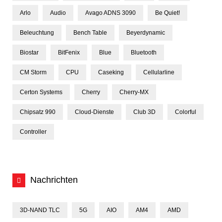
Arlo
Audio
Avago ADNS 3090
Be Quiet!
Beleuchtung
Bench Table
Beyerdynamic
Biostar
BitFenix
Blue
Bluetooth
CM Storm
CPU
Caseking
Cellularline
Certon Systems
Cherry
Cherry-MX
Chipsatz 990
Cloud-Dienste
Club 3D
Colorful
Controller
Nachrichten
3D-NAND TLC
5G
AIO
AM4
AMD