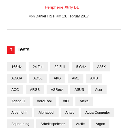
Peripherie
Xtrfy B1
von
Daniel Figiel
am
13. Februar 2017
Tests
165Hz
24 Zoll
32 Zoll
5 GHz
A85X
ADATA
ADSL
AKG
AM1
AMD
AOC
ARGB
ASRock
ASUS
Acer
Adapt E1
AeroCool
AiO
Alexa
Alpenföhn
Alphacool
Antec
Aqua Computer
Aquatuning
Arbeitsspeicher
Arctic
Argon