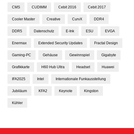
CMS
CUDIMM
Cebit 2016
Cebit 2017
Cooler Master
Creative
CurvX
DDR4
DDR5
Datenschutz
E-Ink
ESU
EVGA
Enermax
Extended Security Updates
Fractal Design
Gaming-PC
Gehäuse
Gewinnspiel
Gigabyte
Grafikkarte
H60 Hub Ultra
Headset
Huawei
IFA2025
Intel
Internationale Funkausstellung
Jubiläum
KFA2
Keynote
Kingston
Kühler