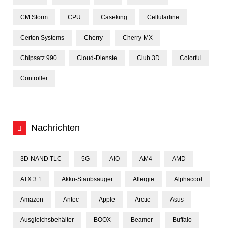
CM Storm
CPU
Caseking
Cellularline
Certon Systems
Cherry
Cherry-MX
Chipsatz 990
Cloud-Dienste
Club 3D
Colorful
Controller
Nachrichten
3D-NAND TLC
5G
AIO
AM4
AMD
ATX 3.1
Akku-Staubsauger
Allergie
Alphacool
Amazon
Antec
Apple
Arctic
Asus
Ausgleichsbehälter
BOOX
Beamer
Buffalo