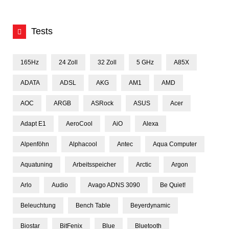
Tests
165Hz
24 Zoll
32 Zoll
5 GHz
A85X
ADATA
ADSL
AKG
AM1
AMD
AOC
ARGB
ASRock
ASUS
Acer
Adapt E1
AeroCool
AiO
Alexa
Alpenföhn
Alphacool
Antec
Aqua Computer
Aquatuning
Arbeitsspeicher
Arctic
Argon
Arlo
Audio
Avago ADNS 3090
Be Quiet!
Beleuchtung
Bench Table
Beyerdynamic
Biostar
BitFenix
Blue
Bluetooth