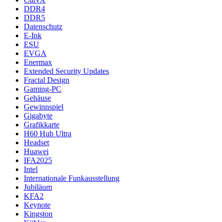
DDR4
DDR5
Datenschutz
E-Ink
ESU
EVGA
Enermax
Extended Security Updates
Fractal Design
Gaming-PC
Gehäuse
Gewinnspiel
Gigabyte
Grafikkarte
H60 Hub Ultra
Headset
Huawei
IFA2025
Intel
Internationale Funkausstellung
Jubiläum
KFA2
Keynote
Kingston