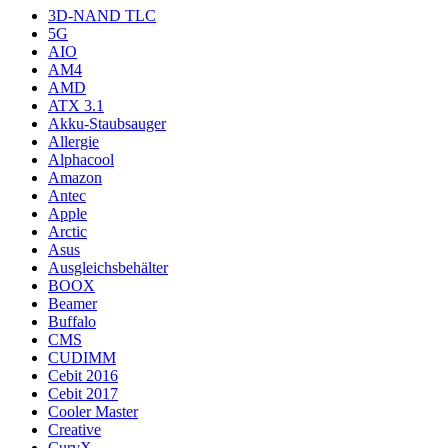
3D-NAND TLC
5G
AIO
AM4
AMD
ATX 3.1
Akku-Staubsauger
Allergie
Alphacool
Amazon
Antec
Apple
Arctic
Asus
Ausgleichsbehälter
BOOX
Beamer
Buffalo
CMS
CUDIMM
Cebit 2016
Cebit 2017
Cooler Master
Creative
CurvX