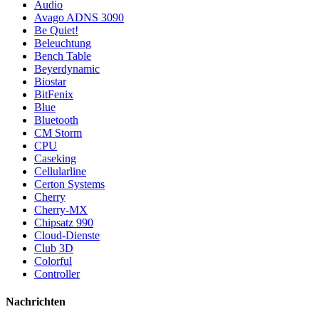
Audio
Avago ADNS 3090
Be Quiet!
Beleuchtung
Bench Table
Beyerdynamic
Biostar
BitFenix
Blue
Bluetooth
CM Storm
CPU
Caseking
Cellularline
Certon Systems
Cherry
Cherry-MX
Chipsatz 990
Cloud-Dienste
Club 3D
Colorful
Controller
Nachrichten