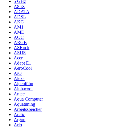
5 GHz
A85X
ADATA
ADSL
AKG
AM1
AMD
AOC
ARGB
ASRock
ASUS
Acer
Adapt E1
AeroCool
AiO
Alexa
Alpenföhn
Alphacool
Antec
Aqua Computer
Aquatuning
Arbeitsspeicher
Arctic
Argon
Arlo