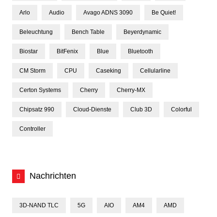
Arlo
Audio
Avago ADNS 3090
Be Quiet!
Beleuchtung
Bench Table
Beyerdynamic
Biostar
BitFenix
Blue
Bluetooth
CM Storm
CPU
Caseking
Cellularline
Certon Systems
Cherry
Cherry-MX
Chipsatz 990
Cloud-Dienste
Club 3D
Colorful
Controller
Nachrichten
3D-NAND TLC
5G
AIO
AM4
AMD