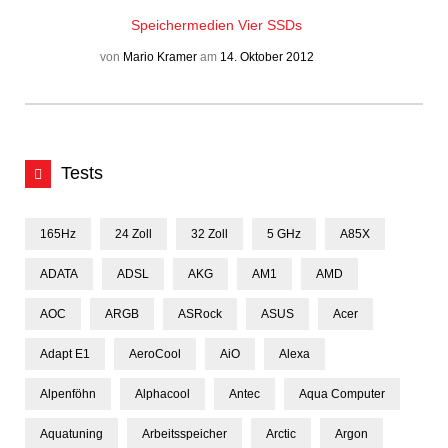
Speichermedien
Vier SSDs
von
Mario Kramer
am
14. Oktober 2012
Tests
165Hz
24 Zoll
32 Zoll
5 GHz
A85X
ADATA
ADSL
AKG
AM1
AMD
AOC
ARGB
ASRock
ASUS
Acer
Adapt E1
AeroCool
AiO
Alexa
Alpenföhn
Alphacool
Antec
Aqua Computer
Aquatuning
Arbeitsspeicher
Arctic
Argon