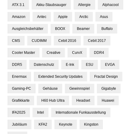
ATX 3.1
Akku-Staubsauger
Allergie
Alphacool
Amazon
Antec
Apple
Arctic
Asus
Ausgleichsbehälter
BOOX
Beamer
Buffalo
CMS
CUDIMM
Cebit 2016
Cebit 2017
Cooler Master
Creative
CurvX
DDR4
DDR5
Datenschutz
E-Ink
ESU
EVGA
Enermax
Extended Security Updates
Fractal Design
Gaming-PC
Gehäuse
Gewinnspiel
Gigabyte
Grafikkarte
H60 Hub Ultra
Headset
Huawei
IFA2025
Intel
Internationale Funkausstellung
Jubiläum
KFA2
Keynote
Kingston