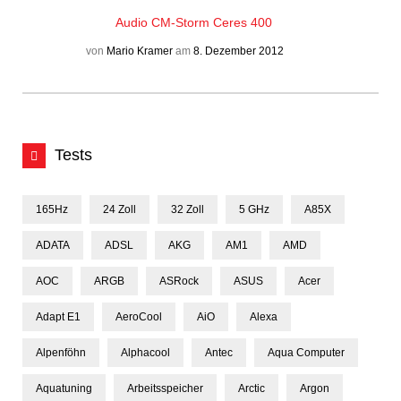
Audio
CM-Storm Ceres 400
von
Mario Kramer
am
8. Dezember 2012
Tests
165Hz
24 Zoll
32 Zoll
5 GHz
A85X
ADATA
ADSL
AKG
AM1
AMD
AOC
ARGB
ASRock
ASUS
Acer
Adapt E1
AeroCool
AiO
Alexa
Alpenföhn
Alphacool
Antec
Aqua Computer
Aquatuning
Arbeitsspeicher
Arctic
Argon