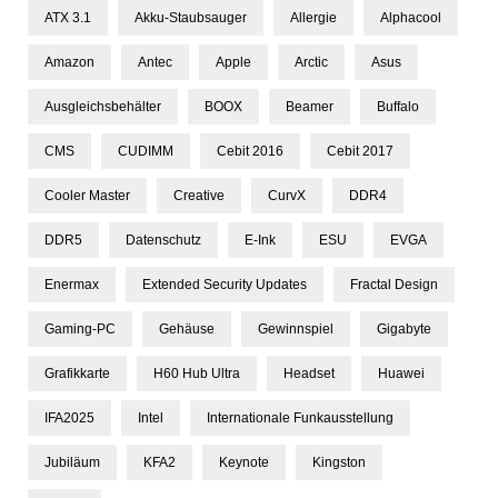
ATX 3.1
Akku-Staubsauger
Allergie
Alphacool
Amazon
Antec
Apple
Arctic
Asus
Ausgleichsbehälter
BOOX
Beamer
Buffalo
CMS
CUDIMM
Cebit 2016
Cebit 2017
Cooler Master
Creative
CurvX
DDR4
DDR5
Datenschutz
E-Ink
ESU
EVGA
Enermax
Extended Security Updates
Fractal Design
Gaming-PC
Gehäuse
Gewinnspiel
Gigabyte
Grafikkarte
H60 Hub Ultra
Headset
Huawei
IFA2025
Intel
Internationale Funkausstellung
Jubiläum
KFA2
Keynote
Kingston