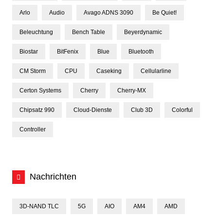
Arlo
Audio
Avago ADNS 3090
Be Quiet!
Beleuchtung
Bench Table
Beyerdynamic
Biostar
BitFenix
Blue
Bluetooth
CM Storm
CPU
Caseking
Cellularline
Certon Systems
Cherry
Cherry-MX
Chipsatz 990
Cloud-Dienste
Club 3D
Colorful
Controller
Nachrichten
3D-NAND TLC
5G
AIO
AM4
AMD