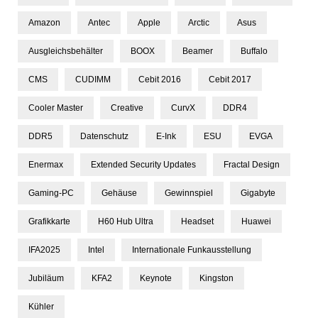
Amazon
Antec
Apple
Arctic
Asus
Ausgleichsbehälter
BOOX
Beamer
Buffalo
CMS
CUDIMM
Cebit 2016
Cebit 2017
Cooler Master
Creative
CurvX
DDR4
DDR5
Datenschutz
E-Ink
ESU
EVGA
Enermax
Extended Security Updates
Fractal Design
Gaming-PC
Gehäuse
Gewinnspiel
Gigabyte
Grafikkarte
H60 Hub Ultra
Headset
Huawei
IFA2025
Intel
Internationale Funkausstellung
Jubiläum
KFA2
Keynote
Kingston
Kühler