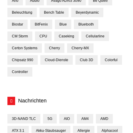
Arlo
Audio
Avago ADNS 3090
Be Quiet!
Beleuchtung
Bench Table
Beyerdynamic
Biostar
BitFenix
Blue
Bluetooth
CM Storm
CPU
Caseking
Cellularline
Certon Systems
Cherry
Cherry-MX
Chipsatz 990
Cloud-Dienste
Club 3D
Colorful
Controller
Nachrichten
3D-NAND TLC
5G
AIO
AM4
AMD
ATX 3.1
Akku-Staubsauger
Allergie
Alphacool