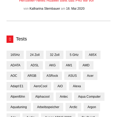
Hersteller-News
Huawei stellt das P40 lite vor
von
Katharina Sternbauer
am
16. Mai 2020
Tests
165Hz
24 Zoll
32 Zoll
5 GHz
A85X
ADATA
ADSL
AKG
AM1
AMD
AOC
ARGB
ASRock
ASUS
Acer
Adapt E1
AeroCool
AiO
Alexa
Alpenföhn
Alphacool
Antec
Aqua Computer
Aquatuning
Arbeitsspeicher
Arctic
Argon