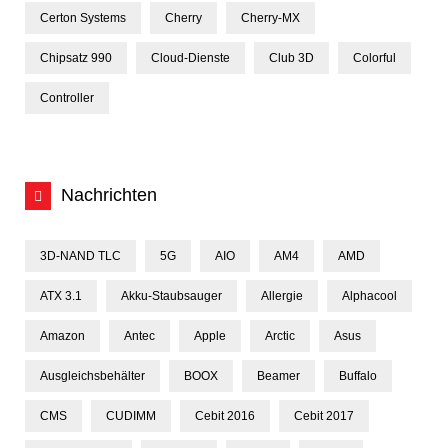
Certon Systems
Cherry
Cherry-MX
Chipsatz 990
Cloud-Dienste
Club 3D
Colorful
Controller
Nachrichten
3D-NAND TLC
5G
AIO
AM4
AMD
ATX 3.1
Akku-Staubsauger
Allergie
Alphacool
Amazon
Antec
Apple
Arctic
Asus
Ausgleichsbehälter
BOOX
Beamer
Buffalo
CMS
CUDIMM
Cebit 2016
Cebit 2017