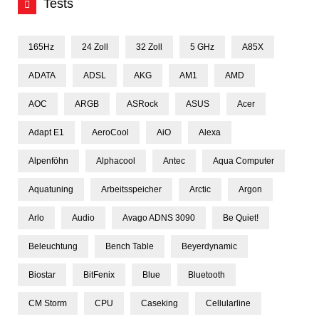
Tests
165Hz
24 Zoll
32 Zoll
5 GHz
A85X
ADATA
ADSL
AKG
AM1
AMD
AOC
ARGB
ASRock
ASUS
Acer
Adapt E1
AeroCool
AiO
Alexa
Alpenföhn
Alphacool
Antec
Aqua Computer
Aquatuning
Arbeitsspeicher
Arctic
Argon
Arlo
Audio
Avago ADNS 3090
Be Quiet!
Beleuchtung
Bench Table
Beyerdynamic
Biostar
BitFenix
Blue
Bluetooth
CM Storm
CPU
Caseking
Cellularline