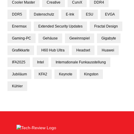
Cooler Master
Creative
CurvX
DDR4
DDR5
Datenschutz
E-Ink
ESU
EVGA
Enermax
Extended Security Updates
Fractal Design
Gaming-PC
Gehäuse
Gewinnspiel
Gigabyte
Grafikkarte
H60 Hub Ultra
Headset
Huawei
IFA2025
Intel
Internationale Funkausstellung
Jubiläum
KFA2
Keynote
Kingston
Kühler