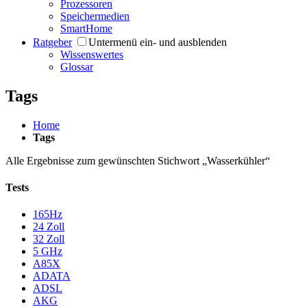
Prozessoren
Speichermedien
SmartHome
Ratgeber
Untermenü ein- und ausblenden
Wissenswertes
Glossar
Tags
Home
Tags
Alle Ergebnisse zum gewünschten Stichwort „Wasserkühler“
Tests
165Hz
24 Zoll
32 Zoll
5 GHz
A85X
ADATA
ADSL
AKG