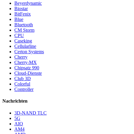
Beyerdynamic
Biostar
BitFenix
Blue
Bluetooth
CM Storm
CPU
Caseking
Cellularline
Certon Systems
Cherry
Cherry-MX
Chipsatz 990
Cloud-Dienste
Club 3D
Colorful
Controller
Nachrichten
3D-NAND TLC
5G
AIO
AM4