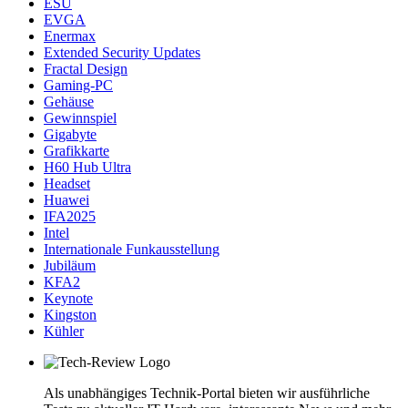
ESU
EVGA
Enermax
Extended Security Updates
Fractal Design
Gaming-PC
Gehäuse
Gewinnspiel
Gigabyte
Grafikkarte
H60 Hub Ultra
Headset
Huawei
IFA2025
Intel
Internationale Funkausstellung
Jubiläum
KFA2
Keynote
Kingston
Kühler
Als unabhängiges Technik-Portal bieten wir ausführliche