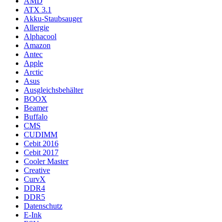
AMD
ATX 3.1
Akku-Staubsauger
Allergie
Alphacool
Amazon
Antec
Apple
Arctic
Asus
Ausgleichsbehälter
BOOX
Beamer
Buffalo
CMS
CUDIMM
Cebit 2016
Cebit 2017
Cooler Master
Creative
CurvX
DDR4
DDR5
Datenschutz
E-Ink