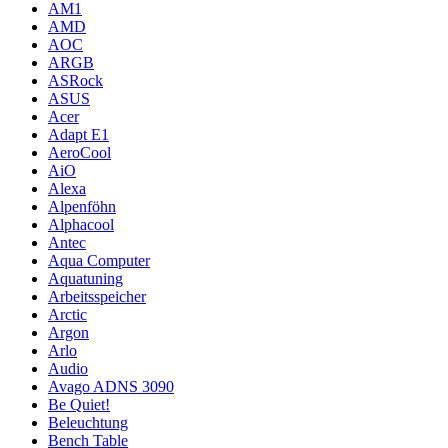
AM1
AMD
AOC
ARGB
ASRock
ASUS
Acer
Adapt E1
AeroCool
AiO
Alexa
Alpenföhn
Alphacool
Antec
Aqua Computer
Aquatuning
Arbeitsspeicher
Arctic
Argon
Arlo
Audio
Avago ADNS 3090
Be Quiet!
Beleuchtung
Bench Table