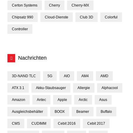
Certon Systems
Cherry
Cherry-MX
Chipsatz 990
Cloud-Dienste
Club 3D
Colorful
Controller
Nachrichten
3D-NAND TLC
5G
AIO
AM4
AMD
ATX 3.1
Akku-Staubsauger
Allergie
Alphacool
Amazon
Antec
Apple
Arctic
Asus
Ausgleichsbehälter
BOOX
Beamer
Buffalo
CMS
CUDIMM
Cebit 2016
Cebit 2017