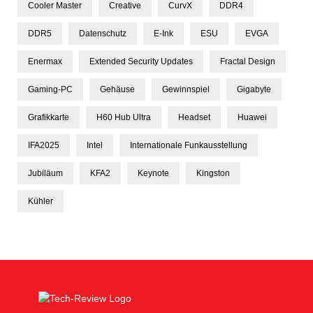
Cooler Master
Creative
CurvX
DDR4
DDR5
Datenschutz
E-Ink
ESU
EVGA
Enermax
Extended Security Updates
Fractal Design
Gaming-PC
Gehäuse
Gewinnspiel
Gigabyte
Grafikkarte
H60 Hub Ultra
Headset
Huawei
IFA2025
Intel
Internationale Funkausstellung
Jubiläum
KFA2
Keynote
Kingston
Kühler