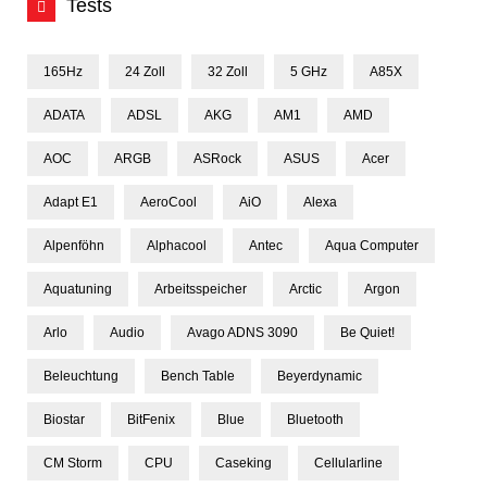
Tests
165Hz
24 Zoll
32 Zoll
5 GHz
A85X
ADATA
ADSL
AKG
AM1
AMD
AOC
ARGB
ASRock
ASUS
Acer
Adapt E1
AeroCool
AiO
Alexa
Alpenföhn
Alphacool
Antec
Aqua Computer
Aquatuning
Arbeitsspeicher
Arctic
Argon
Arlo
Audio
Avago ADNS 3090
Be Quiet!
Beleuchtung
Bench Table
Beyerdynamic
Biostar
BitFenix
Blue
Bluetooth
CM Storm
CPU
Caseking
Cellularline