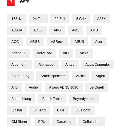
Tests
165Hz
24 Zoll
32 Zoll
5 GHz
A85X
ADATA
ADSL
AKG
AM1
AMD
AOC
ARGB
ASRock
ASUS
Acer
Adapt E1
AeroCool
AiO
Alexa
Alpenföhn
Alphacool
Antec
Aqua Computer
Aquatuning
Arbeitsspeicher
Arctic
Argon
Arlo
Audio
Avago ADNS 3090
Be Quiet!
Beleuchtung
Bench Table
Beyerdynamic
Biostar
BitFenix
Blue
Bluetooth
CM Storm
CPU
Caseking
Cellularline