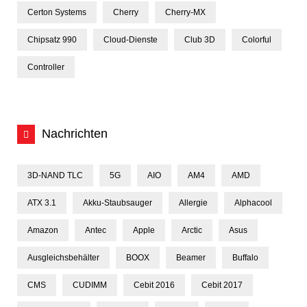
Certon Systems
Cherry
Cherry-MX
Chipsatz 990
Cloud-Dienste
Club 3D
Colorful
Controller
Nachrichten
3D-NAND TLC
5G
AIO
AM4
AMD
ATX 3.1
Akku-Staubsauger
Allergie
Alphacool
Amazon
Antec
Apple
Arctic
Asus
Ausgleichsbehälter
BOOX
Beamer
Buffalo
CMS
CUDIMM
Cebit 2016
Cebit 2017