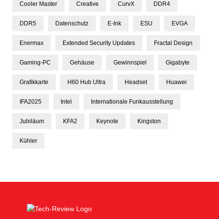
Cooler Master
Creative
CurvX
DDR4
DDR5
Datenschutz
E-Ink
ESU
EVGA
Enermax
Extended Security Updates
Fractal Design
Gaming-PC
Gehäuse
Gewinnspiel
Gigabyte
Grafikkarte
H60 Hub Ultra
Headset
Huawei
IFA2025
Intel
Internationale Funkausstellung
Jubiläum
KFA2
Keynote
Kingston
Kühler