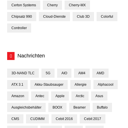
Certon Systems
Cherry
Cherry-MX
Chipsatz 990
Cloud-Dienste
Club 3D
Colorful
Controller
Nachrichten
3D-NAND TLC
5G
AIO
AM4
AMD
ATX 3.1
Akku-Staubsauger
Allergie
Alphacool
Amazon
Antec
Apple
Arctic
Asus
Ausgleichsbehälter
BOOX
Beamer
Buffalo
CMS
CUDIMM
Cebit 2016
Cebit 2017