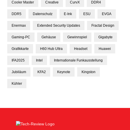
Cooler Master
Creative
CurvX
DDR4
DDR5
Datenschutz
E-Ink
ESU
EVGA
Enermax
Extended Security Updates
Fractal Design
Gaming-PC
Gehäuse
Gewinnspiel
Gigabyte
Grafikkarte
H60 Hub Ultra
Headset
Huawei
IFA2025
Intel
Internationale Funkausstellung
Jubiläum
KFA2
Keynote
Kingston
Kühler