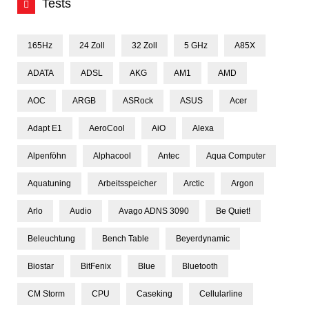
Tests
165Hz
24 Zoll
32 Zoll
5 GHz
A85X
ADATA
ADSL
AKG
AM1
AMD
AOC
ARGB
ASRock
ASUS
Acer
Adapt E1
AeroCool
AiO
Alexa
Alpenföhn
Alphacool
Antec
Aqua Computer
Aquatuning
Arbeitsspeicher
Arctic
Argon
Arlo
Audio
Avago ADNS 3090
Be Quiet!
Beleuchtung
Bench Table
Beyerdynamic
Biostar
BitFenix
Blue
Bluetooth
CM Storm
CPU
Caseking
Cellularline