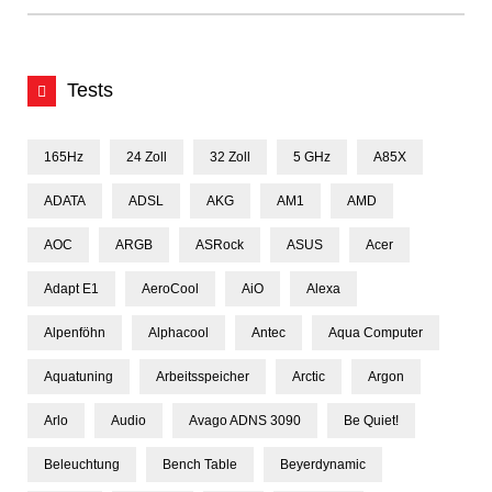
Tests
165Hz
24 Zoll
32 Zoll
5 GHz
A85X
ADATA
ADSL
AKG
AM1
AMD
AOC
ARGB
ASRock
ASUS
Acer
Adapt E1
AeroCool
AiO
Alexa
Alpenföhn
Alphacool
Antec
Aqua Computer
Aquatuning
Arbeitsspeicher
Arctic
Argon
Arlo
Audio
Avago ADNS 3090
Be Quiet!
Beleuchtung
Bench Table
Beyerdynamic