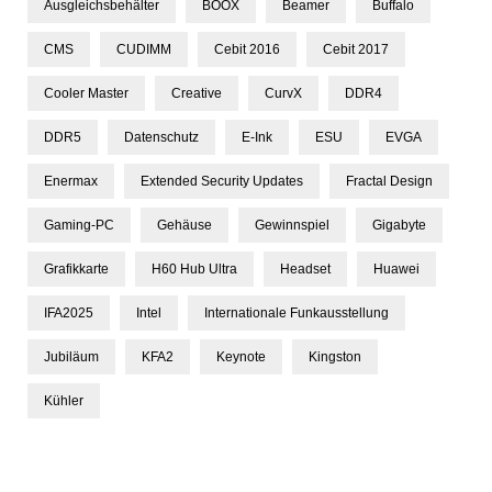
Ausgleichsbehälter
BOOX
Beamer
Buffalo
CMS
CUDIMM
Cebit 2016
Cebit 2017
Cooler Master
Creative
CurvX
DDR4
DDR5
Datenschutz
E-Ink
ESU
EVGA
Enermax
Extended Security Updates
Fractal Design
Gaming-PC
Gehäuse
Gewinnspiel
Gigabyte
Grafikkarte
H60 Hub Ultra
Headset
Huawei
IFA2025
Intel
Internationale Funkausstellung
Jubiläum
KFA2
Keynote
Kingston
Kühler