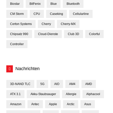
Biostar
BitFenix
Blue
Bluetooth
CM Storm
CPU
Caseking
Cellularline
Certon Systems
Cherry
Cherry-MX
Chipsatz 990
Cloud-Dienste
Club 3D
Colorful
Controller
Nachrichten
3D-NAND TLC
5G
AIO
AM4
AMD
ATX 3.1
Akku-Staubsauger
Allergie
Alphacool
Amazon
Antec
Apple
Arctic
Asus