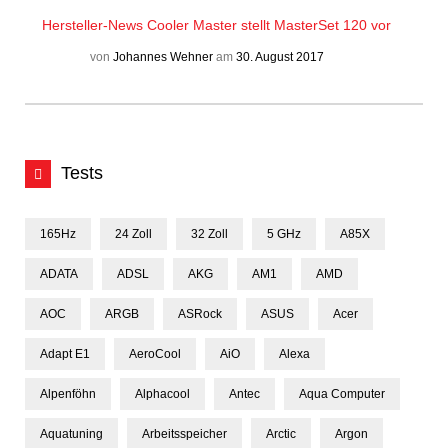
Hersteller-News
Cooler Master stellt MasterSet 120 vor
von
Johannes Wehner
am
30. August 2017
Tests
165Hz
24 Zoll
32 Zoll
5 GHz
A85X
ADATA
ADSL
AKG
AM1
AMD
AOC
ARGB
ASRock
ASUS
Acer
Adapt E1
AeroCool
AiO
Alexa
Alpenföhn
Alphacool
Antec
Aqua Computer
Aquatuning
Arbeitsspeicher
Arctic
Argon