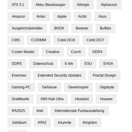
ATX 3.1
Akku-Staubsauger
Allergie
Alphacool
Amazon
Antec
Apple
Arctic
Asus
Ausgleichsbehälter
BOOX
Beamer
Buffalo
CMS
CUDIMM
Cebit 2016
Cebit 2017
Cooler Master
Creative
CurvX
DDR4
DDR5
Datenschutz
E-Ink
ESU
EVGA
Enermax
Extended Security Updates
Fractal Design
Gaming-PC
Gehäuse
Gewinnspiel
Gigabyte
Grafikkarte
H60 Hub Ultra
Headset
Huawei
IFA2025
Intel
Internationale Funkausstellung
Jubiläum
KFA2
Keynote
Kingston