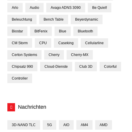
Arlo
Audio
Avago ADNS 3090
Be Quiet!
Beleuchtung
Bench Table
Beyerdynamic
Biostar
BitFenix
Blue
Bluetooth
CM Storm
CPU
Caseking
Cellularline
Certon Systems
Cherry
Cherry-MX
Chipsatz 990
Cloud-Dienste
Club 3D
Colorful
Controller
Nachrichten
3D-NAND TLC
5G
AIO
AM4
AMD