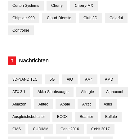
Certon Systems
Cherry
Cherry-MX
Chipsatz 990
Cloud-Dienste
Club 3D
Colorful
Controller
Nachrichten
3D-NAND TLC
5G
AIO
AM4
AMD
ATX 3.1
Akku-Staubsauger
Allergie
Alphacool
Amazon
Antec
Apple
Arctic
Asus
Ausgleichsbehälter
BOOX
Beamer
Buffalo
CMS
CUDIMM
Cebit 2016
Cebit 2017