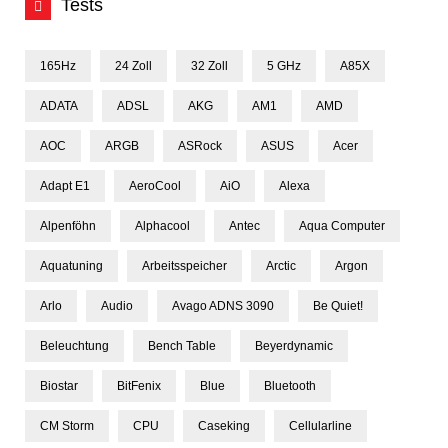
Tests
165Hz
24 Zoll
32 Zoll
5 GHz
A85X
ADATA
ADSL
AKG
AM1
AMD
AOC
ARGB
ASRock
ASUS
Acer
Adapt E1
AeroCool
AiO
Alexa
Alpenföhn
Alphacool
Antec
Aqua Computer
Aquatuning
Arbeitsspeicher
Arctic
Argon
Arlo
Audio
Avago ADNS 3090
Be Quiet!
Beleuchtung
Bench Table
Beyerdynamic
Biostar
BitFenix
Blue
Bluetooth
CM Storm
CPU
Caseking
Cellularline