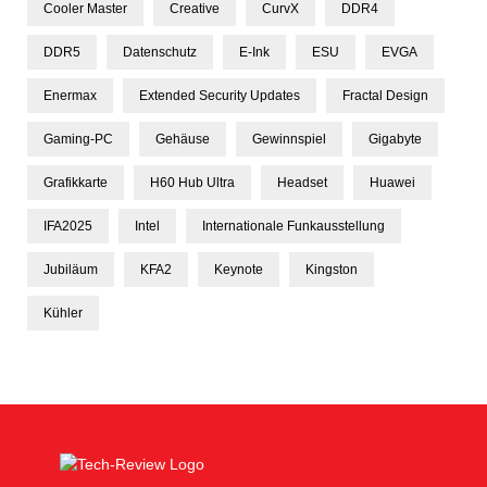
Cooler Master
Creative
CurvX
DDR4
DDR5
Datenschutz
E-Ink
ESU
EVGA
Enermax
Extended Security Updates
Fractal Design
Gaming-PC
Gehäuse
Gewinnspiel
Gigabyte
Grafikkarte
H60 Hub Ultra
Headset
Huawei
IFA2025
Intel
Internationale Funkausstellung
Jubiläum
KFA2
Keynote
Kingston
Kühler