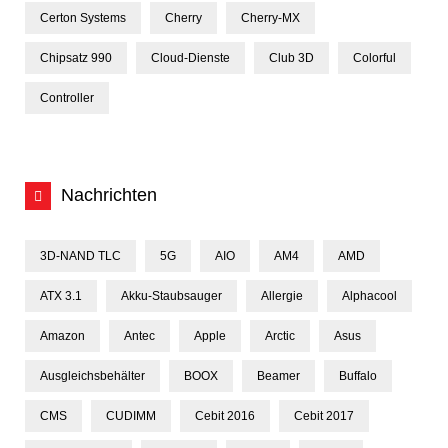
Certon Systems
Cherry
Cherry-MX
Chipsatz 990
Cloud-Dienste
Club 3D
Colorful
Controller
Nachrichten
3D-NAND TLC
5G
AIO
AM4
AMD
ATX 3.1
Akku-Staubsauger
Allergie
Alphacool
Amazon
Antec
Apple
Arctic
Asus
Ausgleichsbehälter
BOOX
Beamer
Buffalo
CMS
CUDIMM
Cebit 2016
Cebit 2017