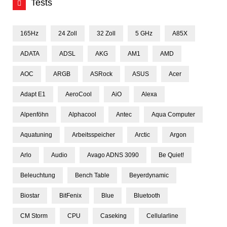
Tests
165Hz
24 Zoll
32 Zoll
5 GHz
A85X
ADATA
ADSL
AKG
AM1
AMD
AOC
ARGB
ASRock
ASUS
Acer
Adapt E1
AeroCool
AiO
Alexa
Alpenföhn
Alphacool
Antec
Aqua Computer
Aquatuning
Arbeitsspeicher
Arctic
Argon
Arlo
Audio
Avago ADNS 3090
Be Quiet!
Beleuchtung
Bench Table
Beyerdynamic
Biostar
BitFenix
Blue
Bluetooth
CM Storm
CPU
Caseking
Cellularline