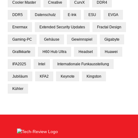
Cooler Master
Creative
CurvX
DDR4
DDR5
Datenschutz
E-Ink
ESU
EVGA
Enermax
Extended Security Updates
Fractal Design
Gaming-PC
Gehäuse
Gewinnspiel
Gigabyte
Grafikkarte
H60 Hub Ultra
Headset
Huawei
IFA2025
Intel
Internationale Funkausstellung
Jubiläum
KFA2
Keynote
Kingston
Kühler