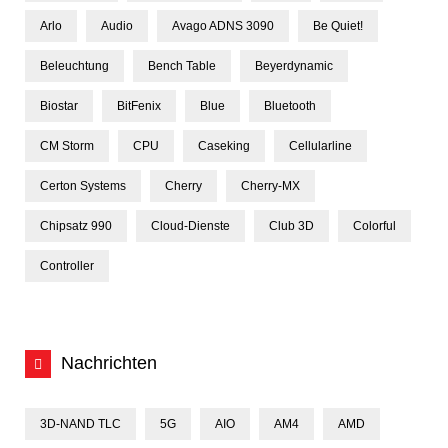
Arlo
Audio
Avago ADNS 3090
Be Quiet!
Beleuchtung
Bench Table
Beyerdynamic
Biostar
BitFenix
Blue
Bluetooth
CM Storm
CPU
Caseking
Cellularline
Certon Systems
Cherry
Cherry-MX
Chipsatz 990
Cloud-Dienste
Club 3D
Colorful
Controller
Nachrichten
3D-NAND TLC
5G
AIO
AM4
AMD