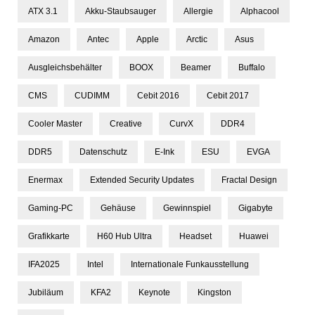
ATX 3.1
Akku-Staubsauger
Allergie
Alphacool
Amazon
Antec
Apple
Arctic
Asus
Ausgleichsbehälter
BOOX
Beamer
Buffalo
CMS
CUDIMM
Cebit 2016
Cebit 2017
Cooler Master
Creative
CurvX
DDR4
DDR5
Datenschutz
E-Ink
ESU
EVGA
Enermax
Extended Security Updates
Fractal Design
Gaming-PC
Gehäuse
Gewinnspiel
Gigabyte
Grafikkarte
H60 Hub Ultra
Headset
Huawei
IFA2025
Intel
Internationale Funkausstellung
Jubiläum
KFA2
Keynote
Kingston