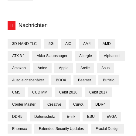
Nachrichten
3D-NAND TLC
5G
AIO
AM4
AMD
ATX 3.1
Akku-Staubsauger
Allergie
Alphacool
Amazon
Antec
Apple
Arctic
Asus
Ausgleichsbehälter
BOOX
Beamer
Buffalo
CMS
CUDIMM
Cebit 2016
Cebit 2017
Cooler Master
Creative
CurvX
DDR4
DDR5
Datenschutz
E-Ink
ESU
EVGA
Enermax
Extended Security Updates
Fractal Design