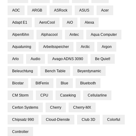
AOC
ARGB
ASRock
ASUS
Acer
Adapt E1
AeroCool
AiO
Alexa
Alpenföhn
Alphacool
Antec
Aqua Computer
Aquatuning
Arbeitsspeicher
Arctic
Argon
Arlo
Audio
Avago ADNS 3090
Be Quiet!
Beleuchtung
Bench Table
Beyerdynamic
Biostar
BitFenix
Blue
Bluetooth
CM Storm
CPU
Caseking
Cellularline
Certon Systems
Cherry
Cherry-MX
Chipsatz 990
Cloud-Dienste
Club 3D
Colorful
Controller