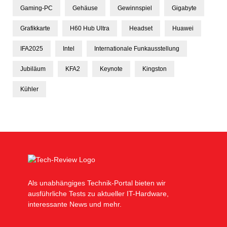
Gaming-PC
Gehäuse
Gewinnspiel
Gigabyte
Grafikkarte
H60 Hub Ultra
Headset
Huawei
IFA2025
Intel
Internationale Funkausstellung
Jubiläum
KFA2
Keynote
Kingston
Kühler
Als unabhängiges Technik-Portal bieten wir
ausführliche Tests zu aktueller IT-Hardware,
interessante News und mehr.