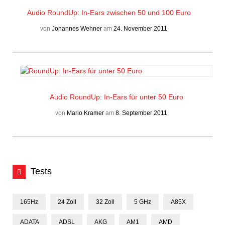
Audio
RoundUp: In-Ears zwischen 50 und 100 Euro
von
Johannes Wehner
am
24. November 2011
Audio
RoundUp: In-Ears für unter 50 Euro
von
Mario Kramer
am
8. September 2011
Tests
165Hz
24 Zoll
32 Zoll
5 GHz
A85X
ADATA
ADSL
AKG
AM1
AMD