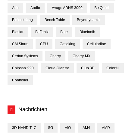
Arlo
Audio
Avago ADNS 3090
Be Quiet!
Beleuchtung
Bench Table
Beyerdynamic
Biostar
BitFenix
Blue
Bluetooth
CM Storm
CPU
Caseking
Cellularline
Certon Systems
Cherry
Cherry-MX
Chipsatz 990
Cloud-Dienste
Club 3D
Colorful
Controller
Nachrichten
3D-NAND TLC
5G
AIO
AM4
AMD