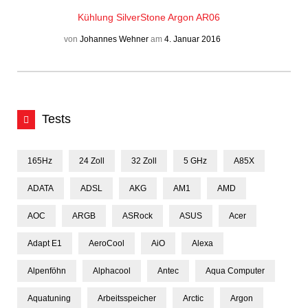
Kühlung
SilverStone Argon AR06
von
Johannes Wehner
am
4. Januar 2016
Tests
165Hz
24 Zoll
32 Zoll
5 GHz
A85X
ADATA
ADSL
AKG
AM1
AMD
AOC
ARGB
ASRock
ASUS
Acer
Adapt E1
AeroCool
AiO
Alexa
Alpenföhn
Alphacool
Antec
Aqua Computer
Aquatuning
Arbeitsspeicher
Arctic
Argon