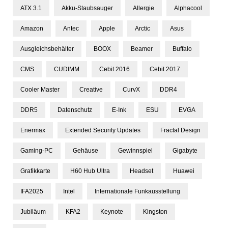
ATX 3.1
Akku-Staubsauger
Allergie
Alphacool
Amazon
Antec
Apple
Arctic
Asus
Ausgleichsbehälter
BOOX
Beamer
Buffalo
CMS
CUDIMM
Cebit 2016
Cebit 2017
Cooler Master
Creative
CurvX
DDR4
DDR5
Datenschutz
E-Ink
ESU
EVGA
Enermax
Extended Security Updates
Fractal Design
Gaming-PC
Gehäuse
Gewinnspiel
Gigabyte
Grafikkarte
H60 Hub Ultra
Headset
Huawei
IFA2025
Intel
Internationale Funkausstellung
Jubiläum
KFA2
Keynote
Kingston