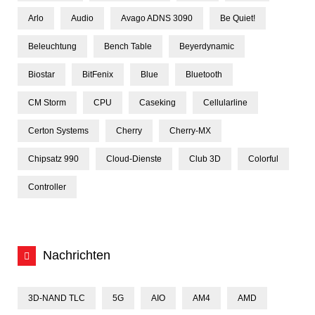
Arlo
Audio
Avago ADNS 3090
Be Quiet!
Beleuchtung
Bench Table
Beyerdynamic
Biostar
BitFenix
Blue
Bluetooth
CM Storm
CPU
Caseking
Cellularline
Certon Systems
Cherry
Cherry-MX
Chipsatz 990
Cloud-Dienste
Club 3D
Colorful
Controller
Nachrichten
3D-NAND TLC
5G
AIO
AM4
AMD