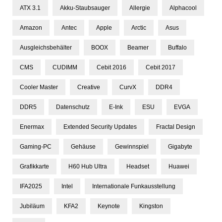
ATX 3.1
Akku-Staubsauger
Allergie
Alphacool
Amazon
Antec
Apple
Arctic
Asus
Ausgleichsbehälter
BOOX
Beamer
Buffalo
CMS
CUDIMM
Cebit 2016
Cebit 2017
Cooler Master
Creative
CurvX
DDR4
DDR5
Datenschutz
E-Ink
ESU
EVGA
Enermax
Extended Security Updates
Fractal Design
Gaming-PC
Gehäuse
Gewinnspiel
Gigabyte
Grafikkarte
H60 Hub Ultra
Headset
Huawei
IFA2025
Intel
Internationale Funkausstellung
Jubiläum
KFA2
Keynote
Kingston