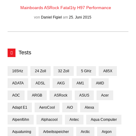
Mainboards
ASRock Fatal1ty H97 Performance
von
Daniel Figiel
am
25. Juni 2015
Tests
165Hz
24 Zoll
32 Zoll
5 GHz
A85X
ADATA
ADSL
AKG
AM1
AMD
AOC
ARGB
ASRock
ASUS
Acer
Adapt E1
AeroCool
AiO
Alexa
Alpenföhn
Alphacool
Antec
Aqua Computer
Aquatuning
Arbeitsspeicher
Arctic
Argon