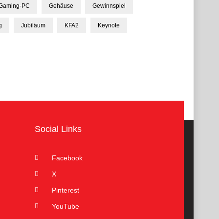
Gaming-PC
Gehäuse
Gewinnspiel
g
Jubiläum
KFA2
Keynote
Social Links
Facebook
X
Pinterest
YouTube