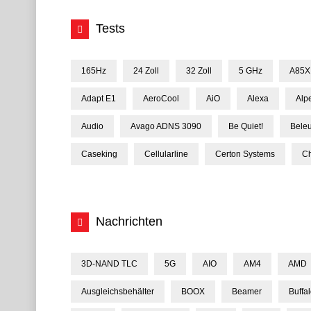
Tests
165Hz
24 Zoll
32 Zoll
5 GHz
A85X
Adapt E1
AeroCool
AiO
Alexa
Alp
Audio
Avago ADNS 3090
Be Quiet!
Bele
Caseking
Cellularline
Certon Systems
Ch
Nachrichten
3D-NAND TLC
5G
AIO
AM4
AMD
Ausgleichsbehälter
BOOX
Beamer
Buffa