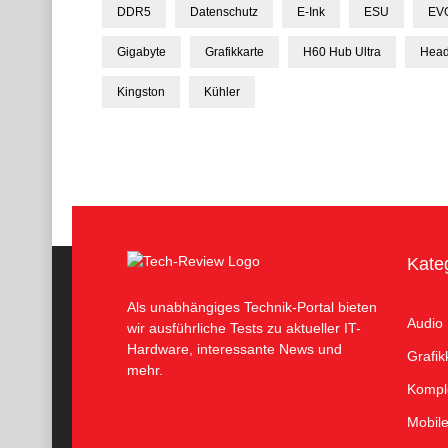
DDR5
Datenschutz
E-Ink
ESU
EV
Gigabyte
Grafikkarte
H60 Hub Ultra
Head
Kingston
Kühler
Kate
Als unabhängiges Technik-Portal bieten
Audio
wir ausführliche Tests zu aktueller IT-
Hardware, interessante News und
Grafik
mehr.
Kompl
Mobil