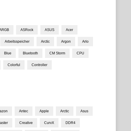
ARGB
ASRock
ASUS
Acer
Arbeitsspeicher
Arctic
Argon
Arlo
Blue
Bluetooth
CM Storm
CPU
Colorful
Controller
azon
Antec
Apple
Arctic
Asus
aster
Creative
CurvX
DDR4