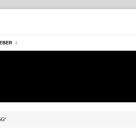
EBER
5G“