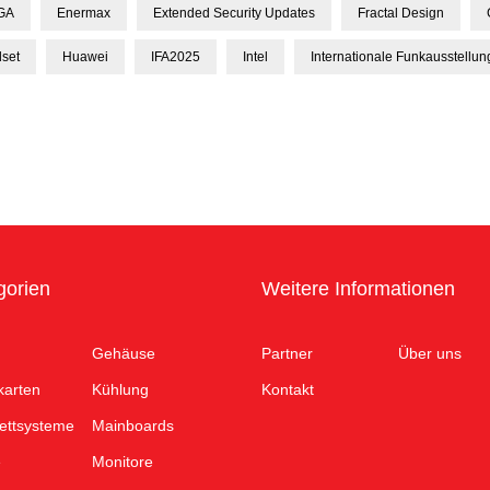
GA
Enermax
Extended Security Updates
Fractal Design
set
Huawei
IFA2025
Intel
Internationale Funkausstellun
gorien
Weitere Informationen
Gehäuse
Partner
Über uns
karten
Kühlung
Kontakt
ettsysteme
Mainboards
e
Monitore