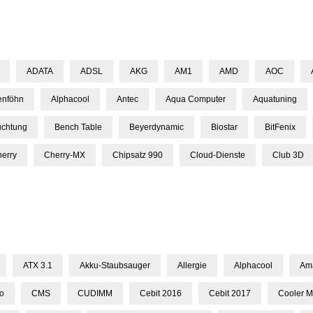
ADATA
ADSL
AKG
AM1
AMD
AOC
enföhn
Alphacool
Antec
Aqua Computer
Aquatuning
uchtung
Bench Table
Beyerdynamic
Biostar
BitFenix
erry
Cherry-MX
Chipsatz 990
Cloud-Dienste
Club 3D
ATX 3.1
Akku-Staubsauger
Allergie
Alphacool
Am
lo
CMS
CUDIMM
Cebit 2016
Cebit 2017
Cooler M