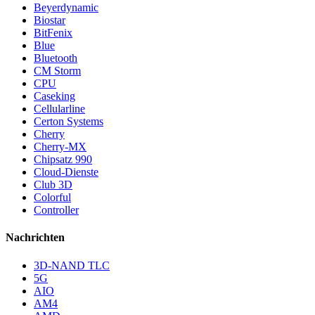
Beyerdynamic
Biostar
BitFenix
Blue
Bluetooth
CM Storm
CPU
Caseking
Cellularline
Certon Systems
Cherry
Cherry-MX
Chipsatz 990
Cloud-Dienste
Club 3D
Colorful
Controller
Nachrichten
3D-NAND TLC
5G
AIO
AM4