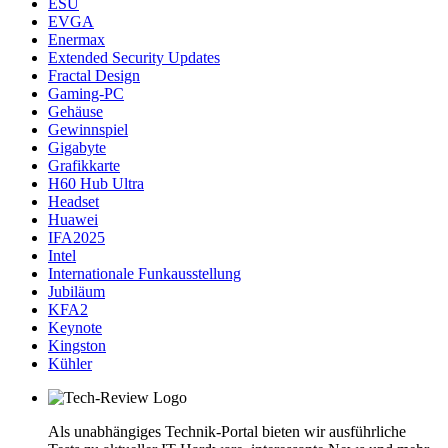
ESU
EVGA
Enermax
Extended Security Updates
Fractal Design
Gaming-PC
Gehäuse
Gewinnspiel
Gigabyte
Grafikkarte
H60 Hub Ultra
Headset
Huawei
IFA2025
Intel
Internationale Funkausstellung
Jubiläum
KFA2
Keynote
Kingston
Kühler
Als unabhängiges Technik-Portal bieten wir ausführliche