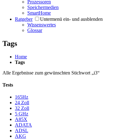
Prozessoren
Speichermedien
SmartHome
Ratgeber
Untermenü ein- und ausblenden
Wissenswertes
Glossar
Tags
Home
Tags
Alle Ergebnisse zum gewünschten Stichwort „i3“
Tests
165Hz
24 Zoll
32 Zoll
5 GHz
A85X
ADATA
ADSL
AKG