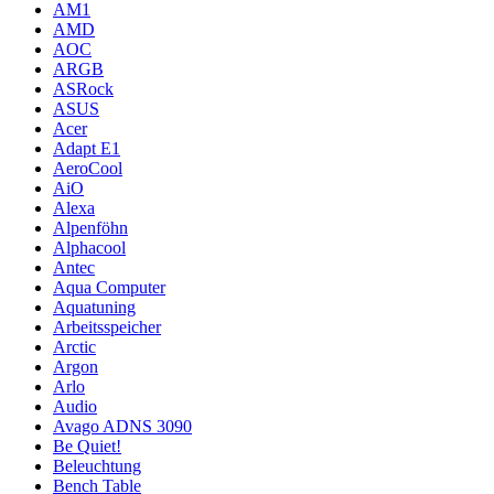
AM1
AMD
AOC
ARGB
ASRock
ASUS
Acer
Adapt E1
AeroCool
AiO
Alexa
Alpenföhn
Alphacool
Antec
Aqua Computer
Aquatuning
Arbeitsspeicher
Arctic
Argon
Arlo
Audio
Avago ADNS 3090
Be Quiet!
Beleuchtung
Bench Table