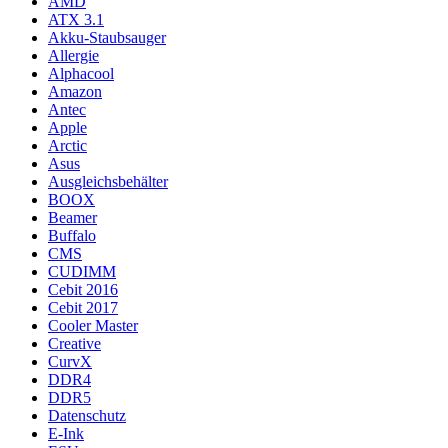
AMD
ATX 3.1
Akku-Staubsauger
Allergie
Alphacool
Amazon
Antec
Apple
Arctic
Asus
Ausgleichsbehälter
BOOX
Beamer
Buffalo
CMS
CUDIMM
Cebit 2016
Cebit 2017
Cooler Master
Creative
CurvX
DDR4
DDR5
Datenschutz
E-Ink