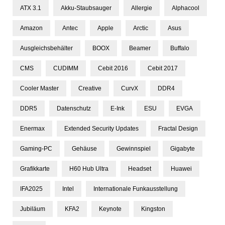
ATX 3.1
Akku-Staubsauger
Allergie
Alphacool
Amazon
Antec
Apple
Arctic
Asus
Ausgleichsbehälter
BOOX
Beamer
Buffalo
CMS
CUDIMM
Cebit 2016
Cebit 2017
Cooler Master
Creative
CurvX
DDR4
DDR5
Datenschutz
E-Ink
ESU
EVGA
Enermax
Extended Security Updates
Fractal Design
Gaming-PC
Gehäuse
Gewinnspiel
Gigabyte
Grafikkarte
H60 Hub Ultra
Headset
Huawei
IFA2025
Intel
Internationale Funkausstellung
Jubiläum
KFA2
Keynote
Kingston