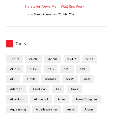
Hersteller-News
Mehr Watt fürs Werk
von
Mario Kramer
am
21. Mai 2025
Tests
165Hz
24 Zoll
32 Zoll
5 GHz
A85X
ADATA
ADSL
AKG
AM1
AMD
AOC
ARGB
ASRock
ASUS
Acer
Adapt E1
AeroCool
AiO
Alexa
Alpenföhn
Alphacool
Antec
Aqua Computer
Aquatuning
Arbeitsspeicher
Arctic
Argon