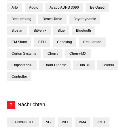
Arlo
Audio
Avago ADNS 3090
Be Quiet!
Beleuchtung
Bench Table
Beyerdynamic
Biostar
BitFenix
Blue
Bluetooth
CM Storm
CPU
Caseking
Cellularline
Certon Systems
Cherry
Cherry-MX
Chipsatz 990
Cloud-Dienste
Club 3D
Colorful
Controller
Nachrichten
3D-NAND TLC
5G
AIO
AM4
AMD