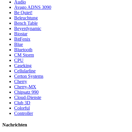
Audio
Avago ADNS 3090
Be Quiet!
Beleuchtung
Bench Table
Beyerdynamic
Biostar
BitFenix
Blue
Bluetooth
CM Storm
CPU
Caseking
Cellularline
Certon Systems
Cherry
Cherry-MX
Chipsatz 990
Cloud-Dienste
Club 3D
Colorful
Controller
Nachrichten