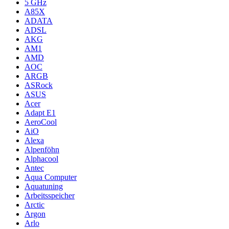
5 GHz
A85X
ADATA
ADSL
AKG
AM1
AMD
AOC
ARGB
ASRock
ASUS
Acer
Adapt E1
AeroCool
AiO
Alexa
Alpenföhn
Alphacool
Antec
Aqua Computer
Aquatuning
Arbeitsspeicher
Arctic
Argon
Arlo