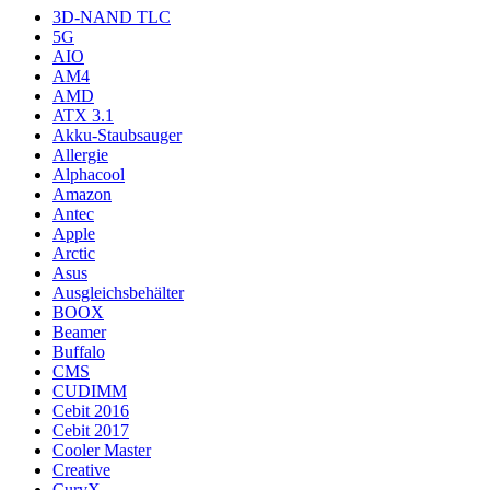
3D-NAND TLC
5G
AIO
AM4
AMD
ATX 3.1
Akku-Staubsauger
Allergie
Alphacool
Amazon
Antec
Apple
Arctic
Asus
Ausgleichsbehälter
BOOX
Beamer
Buffalo
CMS
CUDIMM
Cebit 2016
Cebit 2017
Cooler Master
Creative
CurvX