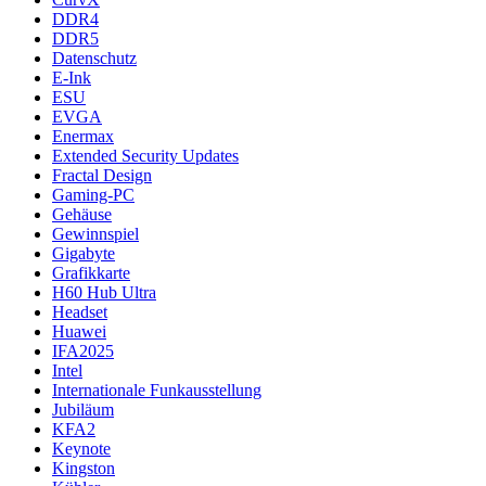
DDR4
DDR5
Datenschutz
E-Ink
ESU
EVGA
Enermax
Extended Security Updates
Fractal Design
Gaming-PC
Gehäuse
Gewinnspiel
Gigabyte
Grafikkarte
H60 Hub Ultra
Headset
Huawei
IFA2025
Intel
Internationale Funkausstellung
Jubiläum
KFA2
Keynote
Kingston