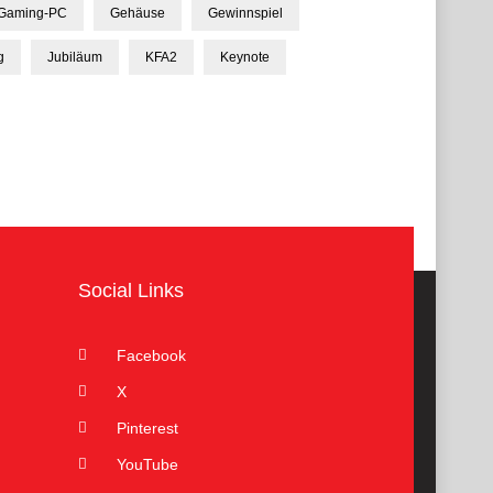
Gaming-PC
Gehäuse
Gewinnspiel
g
Jubiläum
KFA2
Keynote
Social Links
Facebook
X
Pinterest
YouTube