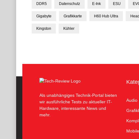
DDR5
Datenschutz
E-Ink
ESU
EV
Gigabyte
Grafikkarte
H60 Hub Ultra
Head
Kingston
Kühler
Kate
Als unabhängiges Technik-Portal bieten
Audio
wir ausführliche Tests zu aktueller IT-
Hardware, interessante News und
Grafik
mehr.
Kompl
Mobil