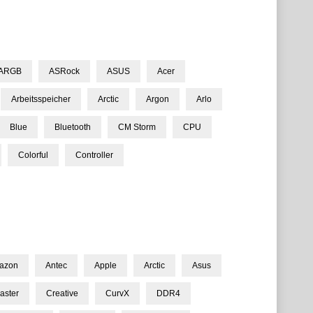
ARGB
ASRock
ASUS
Acer
Arbeitsspeicher
Arctic
Argon
Arlo
Blue
Bluetooth
CM Storm
CPU
Colorful
Controller
azon
Antec
Apple
Arctic
Asus
aster
Creative
CurvX
DDR4