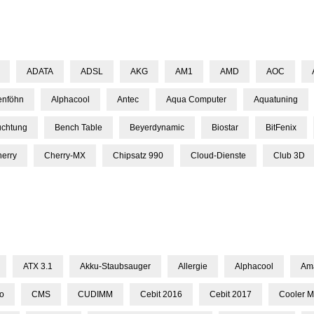
ADATA
ADSL
AKG
AM1
AMD
AOC
enföhn
Alphacool
Antec
Aqua Computer
Aquatuning
uchtung
Bench Table
Beyerdynamic
Biostar
BitFenix
erry
Cherry-MX
Chipsatz 990
Cloud-Dienste
Club 3D
ATX 3.1
Akku-Staubsauger
Allergie
Alphacool
Am
lo
CMS
CUDIMM
Cebit 2016
Cebit 2017
Cooler M