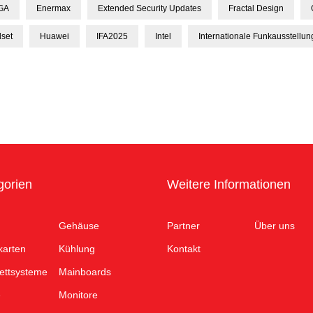
GA
Enermax
Extended Security Updates
Fractal Design
set
Huawei
IFA2025
Intel
Internationale Funkausstellun
gorien
Weitere Informationen
Gehäuse
Partner
Über uns
karten
Kühlung
Kontakt
ettsysteme
Mainboards
e
Monitore