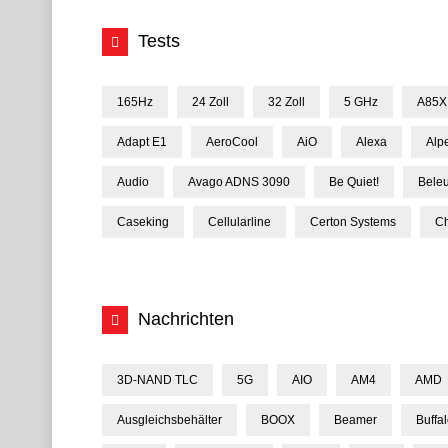
Tests
165Hz
24 Zoll
32 Zoll
5 GHz
A85X
Adapt E1
AeroCool
AiO
Alexa
Alp
Audio
Avago ADNS 3090
Be Quiet!
Bele
Caseking
Cellularline
Certon Systems
Ch
Nachrichten
3D-NAND TLC
5G
AIO
AM4
AMD
Ausgleichsbehälter
BOOX
Beamer
Buffa